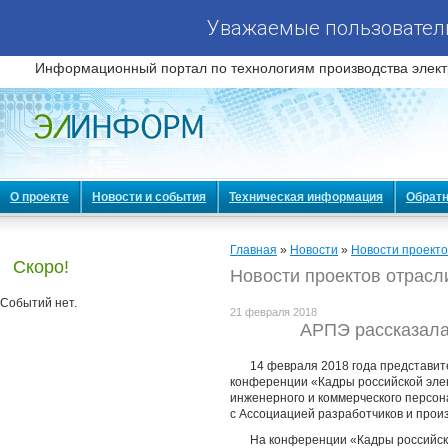
Уважаемые пользователи
Информационный портал по технологиям производства элект
О проекте
Новости и события
Техническая информация
Обратн
Главная
»
Новости
»
Новости проекто
Скоро!
Новости проектов отрасл
Событий нет.
21 февраля 2018
АРПЭ рассказала
14 февраля 2018 года представит
конференции «Кадры российской элек
инженерного и коммерческого персо
с Ассоциацией разработчиков и про
На конференции «Кадры российск