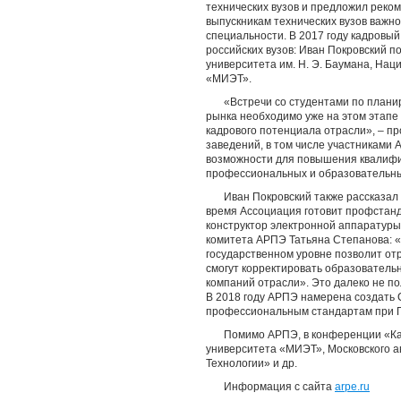
технических вузов и предложил реко
выпускникам технических вузов важно
специальности. В 2017 году кадровы
российских вузов: Иван Покровский 
университета им. Н. Э. Баумана, На
«МИЭТ».
«Встречи со студентами по плани
рынка необходимо уже на этом этапе
кадрового потенциала отрасли», – п
заведений, в том числе участниками 
возможности для повышения квалифика
профессиональных и образовательных
Иван Покровский также рассказал
время Ассоциация готовит профстан
конструктор электронной аппаратуры
комитета АРПЭ Татьяна Степанова: «У
государственном уровне позволит о
смогут корректировать образователь
компаний отрасли». Это далеко не п
В 2018 году АРПЭ намерена создать 
профессиональным стандартам при 
Помимо АРПЭ, в конференции «Кад
университета «МИЭТ», Московского а
Технологии» и др.
Информация с сайта
arpe.ru