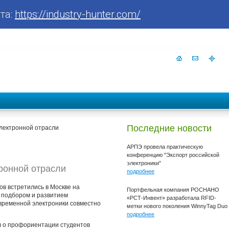
та:
https://industry-hunter.com/
Последние новости
электронной отрасли
АРПЭ провела практическую
конференцию "Экспорт российской
электроники"
ронной отрасли
подробнее
ов встретились в Москве на
Портфельная компания РОСНАНО
, подбором и развитием
«РСТ-Инвент» разработала RFID-
временной электроники совместно
метки нового поколения WinnyTag Duo
подробнее
л о профориентации студентов