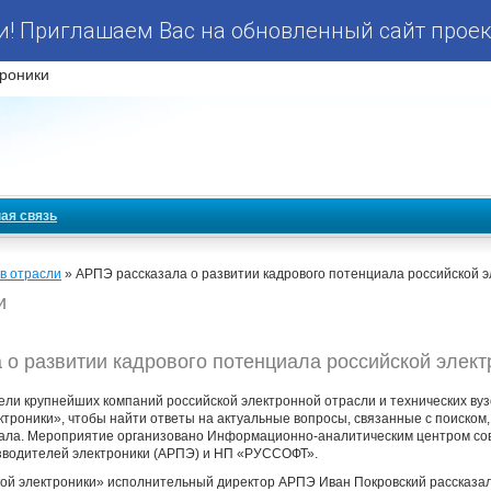
! Приглашаем Вас на обновленный сайт проек
роники
ая связь
в отрасли
» АРПЭ рассказала о развитии кадрового потенциала российской 
и
 о развитии кадрового потенциала российской элект
ели крупнейших компаний российской электронной отрасли и технических вуз
троники», чтобы найти ответы на актуальные вопросы, связанные с поиском
нала. Мероприятие организовано Информационно-аналитическим центром со
изводителей электроники (АРПЭ) и НП «РУССОФТ».
ой электроники» исполнительный директор АРПЭ Иван Покровский рассказа