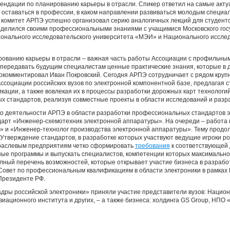
мендации по планированию карьеры в отрасли. Спикер ответил на самые акт
 оставаться в профессии, в каком направлении развиваться молодым специал
й комитет АРПЭ успешно организовал серию аналогичных лекций для студен
поделился своими профессиональными знаниями с учащимися Московского гос
ционального исследовательского университета «МЭИ» и Национального иссле
рованию карьеры в отрасли – важная часть работы Ассоциации с профильны
 передавать будущим специалистам ценные практические знания, которые в 
рокомментировал Иван Покровский. Сегодня АРПЭ сотрудничает с рядом кру
Ассоциации российских вузов по электронной компонентной базе, предлагая
ции, а также вовлекая их в процессы разработки дорожных карт технологий
 стандартов, реализуя совместные проекты в области исследований и разра
 о деятельности АРПЭ в области разработки профессиональных стандартов 
дарт «Инженер-схемотехник электронной аппаратуры». На очереди – работа
» и «Инженер-технолог производства электронной аппаратуры». Тему продо
тверждение стандартов, в разработке которых участвуют ведущие игроки ро
траслевым предприятиям четко сформировать
требования
к соответствующей 
ные программы и выпускать специалистов, компетенции которых максимальн
олный перечень возможностей, которые открывает участие бизнеса в разраб
Совет по профессиональным квалификациям в области электроники в рамках
Президенте РФ.
ры российской электроники» приняли участие представители вузов: Национ
виационного института и других, – а также бизнеса: холдинга GS Group, НП