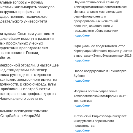
уальные вопросы – почему
Научно-технический семинар
истам и как выбирать работу по
«Электромагнитная совместимость.
тов крупных профильных
Испытательные комплексы для
ударственного технического
сертификационных и
довательского университета
предварительных испытаний
военного, авиационного и
гражданского оборудования»
ми вузами. Опытным участникам
подробнее
дальнейшем помогут в развитии
пных профильных учебных
Официальное представительство
 студентам и преподавателям
Корпорации Microsemi примет участие
 электроники в России,
в выставке «ЭкспоЭлектроника» 2018
боток.
подробнее
электронной отрасли. В настоящее
 над стандартами «Инженер-
Новое оборудование в Технопарке
лжила руководитель кадрового
Зубово
ссийского электронного рынка, на
подробнее
должности. В свою очередь, вузы
о приближены к потребностям
Избраны органы управления
отке отраслевых профстандартов.
Технологической платформы «СВЧ
 Национального совета по
технологии»
подробнее
ального исследовательского
О «СтарЛайн», «МикроЭМ
«Рязанский Радиозавод» внедряет
инструменты бережливого
производства
подробнее