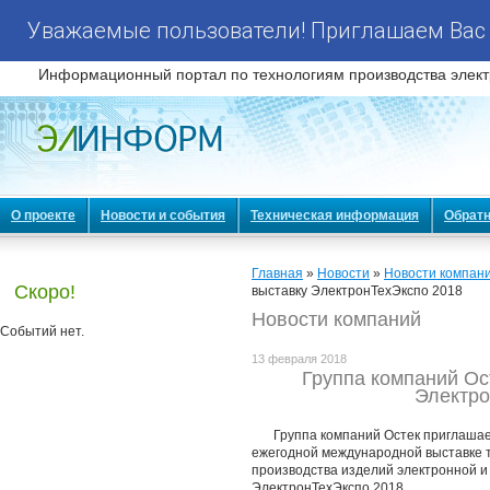
Уважаемые пользователи! Приглашаем Вас 
Информационный портал по технологиям производства элект
О проекте
Новости и события
Техническая информация
Обратн
Главная
»
Новости
»
Новости компан
Скоро!
выставку ЭлектронТехЭкспо 2018
Новости компаний
Событий нет.
13 февраля 2018
Группа компаний Ос
Электро
Группа компаний Остек приглашает
ежегодной международной выставке т
производства изделий электронной 
ЭлектронТехЭкспо 2018.