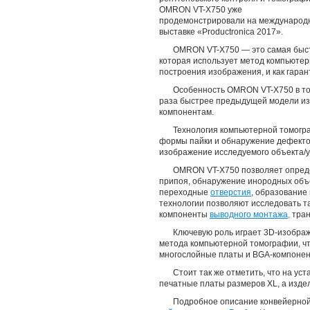
OMRON VT-X750 уже
продемонстрировали на международ
выставке «Productronica 2017».
OMRON VT-X750 — это самая быстр
которая использует метод компьютер
построения изображения, и как гаран
Особенность OMRON VT-X750 в том
раза быстрее предыдущей модели из 
компонентам.
Технология компьютерной томогр
формы пайки и обнаружение дефектов
изображение исследуемого объекта/у
OMRON VT-X750 позволяет опреде
припоя, обнаружение инородных объ
переходные
отверстия
, образование
технологии позволяют исследовать та
компоненты
выводного монтажа,
тран
Ключевую роль играет 3D-изображ
метода компьютерной томографии, что
многослойные платы и BGA-компонен
Стоит так же отметить, что на у
печатные платы размеров XL, а изде
Подробное описание конвейерной