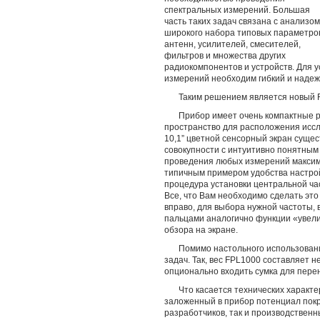
спектральных измерений. Большая
часть таких задач связана с анализом
широкого набора типовых параметро
антенн, усилителей, смесителей,
фильтров и множества других
радиокомпонентов и устройств. Для 
измерений необходим гибкий и надеж
Таким решением является новый 
Прибор имеет очень компактные р
пространство для расположения иссл
10,1” цветной сенсорный экран суще
совокупности с интуитивно понятны
проведения любых измерений макси
типичным примером удобства настро
процедура установки центральной час
Все, что Вам необходимо сделать это
вправо, для выбора нужной частоты, 
пальцами аналогично функции «увел
обзора на экране.
Помимо настольного использован
задач. Так, вес FPL1000 составляет не
опционально входить сумка для пере
Что касается технических характ
заложенный в прибор потенциал покр
разработчиков, так и производствен