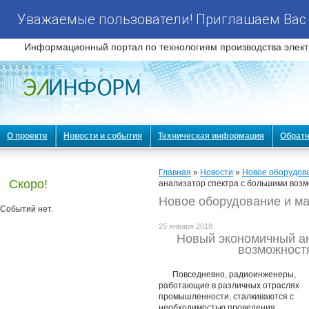
Уважаемые пользователи! Приглашаем Вас 
Информационный портал по технологиям производства элект
О проекте
Новости и события
Техническая информация
Обратн
Главная
»
Новости
»
Новое оборудов
Скоро!
анализатор спектра с большими воз
Новое оборудование и м
Событий нет.
25 января 2018
Новый экономичный ан
возможност
Повседневно, радиоинженеры,
работающие в различных отраслях
промышленности, сталкиваются с
необходимостью проведения