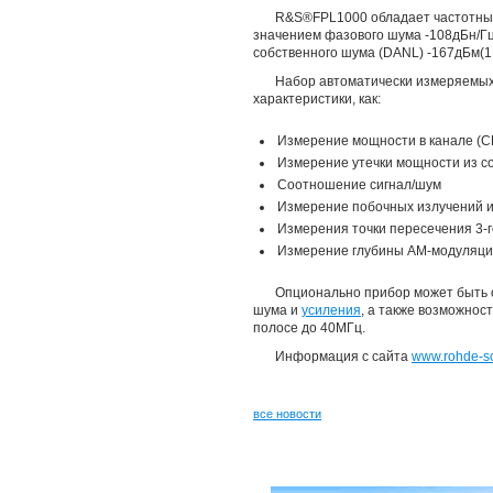
R&S®FPL1000 обладает частотным 
значением фазового шума -108дБн/Гц 
собственного шума (DANL) -167дБм(1
Набор автоматически измеряемых 
характеристики, как:
Измерение мощности в канале (C
Измерение утечки мощности из с
Соотношение сигнал/шум
Измерение побочных излучений и
Измерения точки пересечения 3-г
Измерение глубины AM-модуляци
Опционально прибор может быть
шума и
усиления
, а также возможнос
полосе до 40МГц.
Информация с сайта
www.rohde-s
все новости