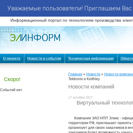
Уважаемые пользователи! Приглашаем Вас 
Информационный портал по технологиям производства элект
О проекте
Новости и события
Техническая информация
Обратн
Главная
»
Новости
»
Новости компан
Скоро!
Tektronix и Keithley
Новости компаний
Событий нет.
17 октября 2017
Виртуальный технолог
Компания ЗАО НПП Эликс - офици
территории РФ, приглашает принять у
организует для своих заказчиков в и
заказчиков будет возможность узнать