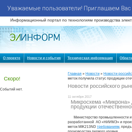
Уважаемые пользователи! Приглашаем Вас 
Информационный портал по технологиям производства элект
О проекте
Новости и события
Техническая информация
Обратн
Главная
»
Новости
»
Новости российс
Скоро!
меток получила статус продукции оте
Новости российского рын
Событий нет.
11 октября 2017
Микросхема «Микрона» д
продукции отечественно
Министерство промышленности и 
разработанной АО «НИИМЭ» и прои
меток MIK213ND
требованиям
, пред
производства первого уровня.