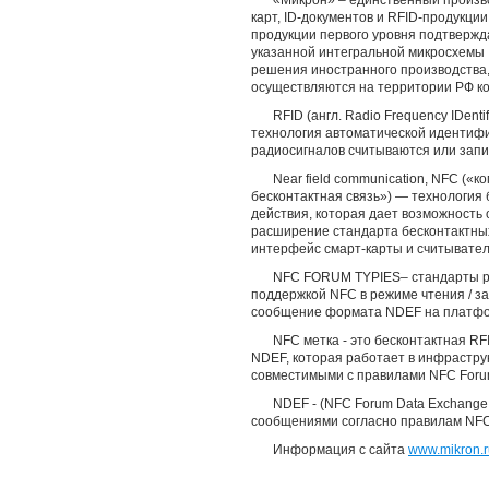
«Микрон» – единственный произво
карт, ID-документов и RFID-продукци
продукции первого уровня подтвержда
указанной интегральной микросхемы 
решения иностранного производства,
осуществляются на территории РФ к
RFID (англ. Radio Frequency IDent
технология автоматической идентифи
радиосигналов считываются или запи
Near field communication, NFC («
бесконтактная связь») — технология
действия, которая дает возможность
расширение стандарта бесконтактных
интерфейс смарт-карты и считывател
NFC FORUM TYPIES– стандарты ры
поддержкой NFC в режиме чтения / з
сообщение формата NDEF на платф
NFC метка - это бесконтактная R
NDEF, которая работает в инфрастру
совместимыми с правилами NFC Foru
NDEF - (NFC Forum Data Exchange
сообщениями согласно правилам NFC
Информация с сайта
www.mikron.r