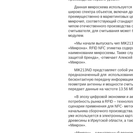
Данная микросхема используется 
широко спектра объектов, включая дре
преимущественно в маркетинговых ц
микрочип, соответствующий стандарт
чипом отечественного производства 
считывателя, для считывания может 
модулем.
«Мы начали выпускать чип MIK213
«Микрона». RFID NFC этикетка содер
наименовании микросхемы. Также слу
защитой бренда», -отмечает Алексей
«Микрон».
MIK213ND представляет собой ун
предназначенный для использования
бесконтактную передачу информации 
геометрии антенны и мощности счит
передает данные на частоте 13.56 МГ
«В эпоху цифровой экономики и а
потребность рынка в RFID – технолог
сценарии применения для NFC- меток
начальника сборочного производств
уже используется в электронных кар
древесины в Иркутской области, а так
«Микрон».