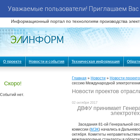
Уважаемые пользователи! Приглашаем Вас 
Информационный портал по технологиям производства элект
О проекте
Новости и события
Техническая информация
Обратн
Главная
»
Новости
»
Новости проекто
Скоро!
сессию Международной электротехни
Новости проектов отрасл
Событий нет.
02 октября 2017
ДВФУ принимает Генер
электротех
Заседания 81-ой Генеральной се
комиссии (
МЭК
) начались в Дальнев
октября. Комитеты неправительствен
международные стандарты в области э