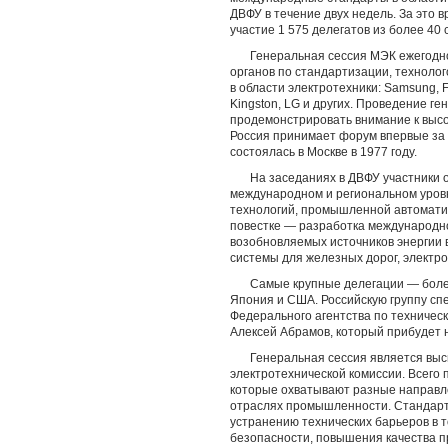
ДВФУ в течение двух недель. За это 
участие 1 575 делегатов из более 40 
Генеральная сессия МЭК ежегодн
органов по стандартизации, техноло
в области электротехники: Samsung, Fuj
Kingston, LG и других. Проведение г
продемонстрировать внимание к выс
Россия принимает форум впервые за
состоялась в Москве в 1977 году.
На заседаниях в ДВФУ участники 
международном и региональном уровн
технологий, промышленной автомати
повестке — разработка международно
возобновляемых источников энергии 
системы для железных дорог, электро
Самые крупные делегации — боле
Япония и США. Российскую группу сп
Федерального агентства по техничес
Алексей Абрамов, который прибудет 
Генеральная сессия является в
электротехнической комиссии. Всего 
которые охватывают разные направле
отраслях промышленности. Стандарт
устранению технических барьеров в 
безопасности, повышения качества п