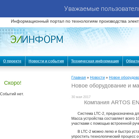
Уважаемые пользователи
Информационный портал по технологиям производства элект
О проекте
Новости и события
Техническая информация
Обратн
Главная
»
Новости
»
Новое оборудов
Скоро!
Новое оборудование и м
Событий нет.
30 мая 2017
Компания ARTOS EN
Система LTC-2, предназначена д
Масса устройства составляет всего 
участками с помощью встроенной руч
В LTC-2 можно легко и быстро ус
упростить технологический процесс о