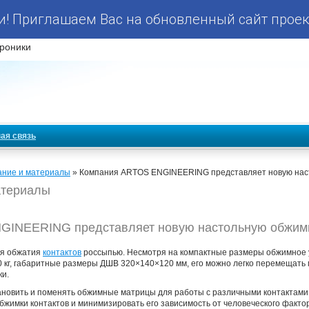
! Приглашаем Вас на обновленный сайт проек
роники
ая связь
ание и материалы
» Компания ARTOS ENGINEERING представляет новую нас
атериалы
GINEERING представляет новую настольную обжимн
ля обжатия
контактов
россыпью. Несмотря на компактные размеры обжимное у
10 кг, габаритные размеры ДШВ 320×140×120 мм, его можно легко перемещат
ки.
тановить и поменять обжимные матрицы для работы с различными контактами
бжимки контактов и минимизировать его зависимость от человеческого факто