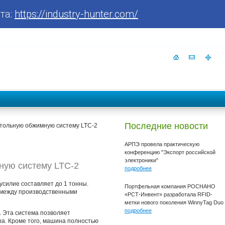
та:
https://industry-hunter.com/
Последние новости
тольную обжимную систему LTC-2
АРПЭ провела практическую
конференцию "Экспорт российской
электроники"
ую систему LTC-2
подробнее
силие составляет до 1 тонны.
Портфельная компания РОСНАНО
ь между производственными
«РСТ-Инвент» разработала RFID-
метки нового поколения WinnyTag Duo
подробнее
. Эта система позволяет
ра. Кроме того, машина полностью