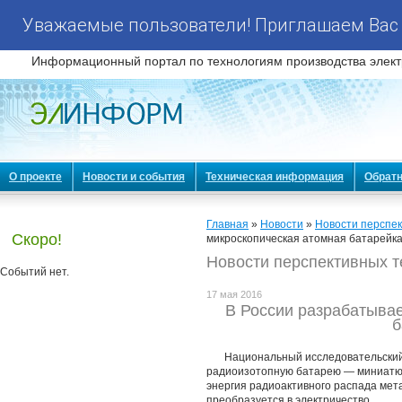
Уважаемые пользователи! Приглашаем Вас 
Информационный портал по технологиям производства элект
О проекте
Новости и события
Техническая информация
Обратн
Главная
»
Новости
»
Новости перспек
Скоро!
микроскопическая атомная батарейк
Новости перспективных т
Событий нет.
17 мая 2016
В России разрабатывае
б
Национальный исследовательски
радиоизотопную батарею — миниатюр
энергия радиоактивного распада ме
преобразуется в электричество.