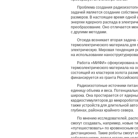
Проблема создания радиоизотопны
задачей является создание собствен
размеров. В настоящее время одной 
энергии ядерного распада в электри
преобразование. Оно отличается ме
с другими методами.
Отсюда возникает вторая задача
термоэлектрического материала для 
электрическую. Мировая тенденция р
на использовании наноструктуриров
Работа «МИФИ» сфокусирована н
термоэлектрического материала на о
состоящей из кластеров золота разм
финансируется из гранта Российского
Радиоизотопные источники питан
единицу объема и веса. Потенциальн
широка. Она простирается от ядерны
кардиостимуляторов до микророботов
также устройств для длительной авт
глубинах, районах крайнего севера.
По мнению исследователей, расп
смогут создавать, например, новые т
«путешествовать» по кровеносным с
дистанционно. Такие роботы смогут о