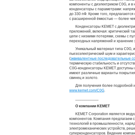
компоненты с диэлектриком C0G, и в
конденсаторы с параметрами: напряже
до 330 пФ. Кроме того, предлагаются
с расширенной ёмкостью — более че
Конденсаторы KEMET с диэлектри
приложений, включая: критический та
цепи с низкими потерями, схемы с пу
переходных напряжений и хранение 
Уникальный материал типа C0G, и
пьезоэлектрический шум и характери
(
эквивалентные последовательные с
термическую стабильность и отсутст
C0G-конденсаторы KEMET доступны в
имеют различные варианты покрыти
свинец и золото.
Для получения более подробной 
www.kemet.com/C0G
.
___________
О компании KEMET
KEMET Corporation является вед
компонентов. Компания предлагаем 
технологий в промышленности, наря
электромеханических устройств, реш
суперконденсаторов. Видение компа