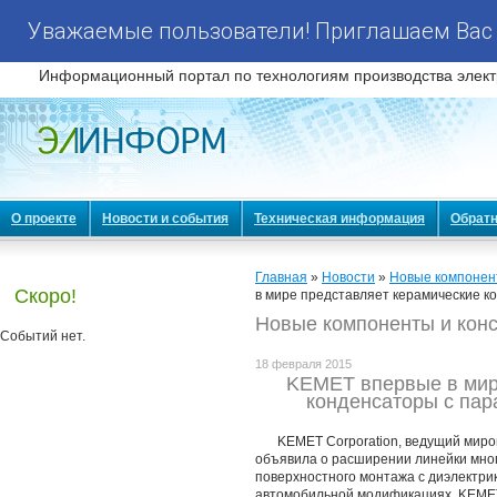
Уважаемые пользователи! Приглашаем Вас 
Информационный портал по технологиям производства элект
О проекте
Новости и события
Техническая информация
Обратн
Главная
»
Новости
»
Новые компонен
Скоро!
в мире представляет керамические ко
Новые компоненты и конс
Событий нет.
18 февраля 2015
KEMET впервые в мир
конденсаторы с пар
KEMET Corporation, ведущий мир
объявила о расширении линейки мно
поверхностного монтажа с диэлектри
автомобильной модификациях. KEMET