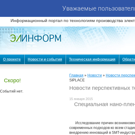
Уважаемые пользователи
Информационный портал по технологиям производства элект
О проекте
Новости и события
Техническая информация
Обратн
Главная
»
Новости
»
Новости перспек
Скоро!
SIPLACE
Новости перспективных т
Событий нет.
15 января 2015
Специальная нано-плен
Исследование причин возникнове
современных подходов ко всем стади
внедрению инноваций в SMT-индустр