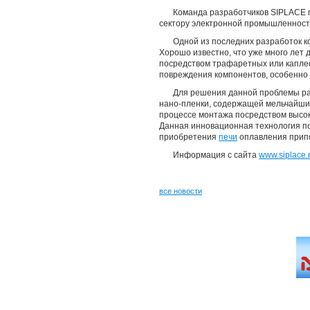
Команда разработчиков SIPLACE 
сектору электронной промышленност
Одной из последних разработок 
Хорошо известно, что уже много лет
посредством трафаретных или капле
повреждения компонентов, особенно 
Для решения данной проблемы ра
нано-пленки, содержащей мельчайши
процессе монтажа посредством высок
Данная инновационная технология по
приобретения
печи
оплавления припо
Информация с сайта
www.siplace.
все новости