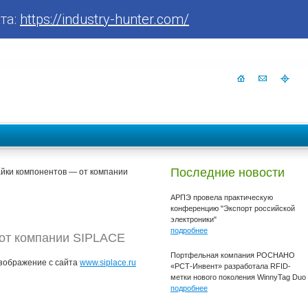
та:
https://industry-hunter.com/
Последние новости
йки компонентов — от компании
АРПЭ провела практическую
конференцию "Экспорт российской
электроники"
подробнее
 от компании SIPLACE
Портфельная компания РОСНАНО
зображение с сайта
www.siplace.ru
«РСТ-Инвент» разработала RFID-
метки нового поколения WinnyTag Duo
подробнее