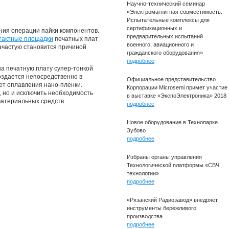
Научно-технический семинар
«Электромагнитная совместимость.
Испытательные комплексы для
сертификационных и
ния операции пайки компонентов.
предварительных испытаний
тактные площадки
печатных плат
военного, авиационного и
ачастую становится причиной
гражданского оборудования»
подробнее
а печатную плату супер-тонкой
оздается непосредственно в
Официальное представительство
ет оплавления нано-пленки.
Корпорации Microsemi примет участие
 но и исключить необходимость
в выставке «ЭкспоЭлектроника» 2018
атериальных средств.
подробнее
Новое оборудование в Технопарке
Зубово
подробнее
Избраны органы управления
Технологической платформы «СВЧ
технологии»
подробнее
«Рязанский Радиозавод» внедряет
инструменты бережливого
производства
подробнее