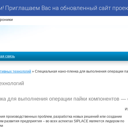
! Приглашаем Вас на обновленный сайт проек
роники
ая связь
тивных технологий
» Специальная нано-пленка для выполнения операции па
ехнологий
ка для выполнения операции пайки компонентов —
И
ния производственных проблем, разработка новых решений или создание
ям развития предприятия – во всех аспектах SIPLACE является лидером по
ии