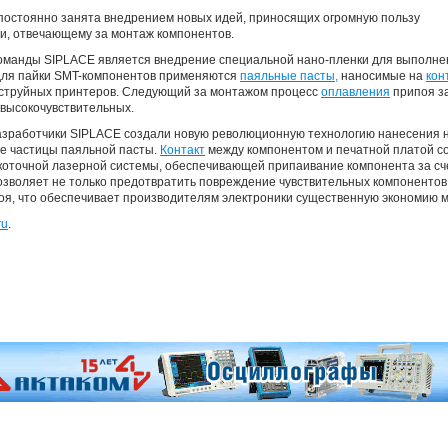
постоянно занята внедрением новых идей, приносящих огромную пользу
и, отвечающему за монтаж компонентов.
команды SIPLACE является внедрение специальной нано-пленки для выполне
 для пайки SMT-компонентов применяются
паяльные пасты,
наносимые на
кон
струйных принтеров. Следующий за монтажом процесс
оплавления
припоя з
высокочувствительных.
зработчики SIPLACE создали новую революционную технологию нанесения н
е частицы паяльной пасты.
Контакт
между компонентом и печатной платой с
оточной лазерной системы, обеспечивающей припаивание компонента за сч
зволяет не только предотвратить повреждение чувствительных компонентов,
я, что обеспечивает производителям электроники существенную экономию м
ru
.