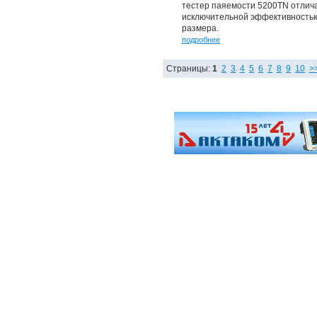
тестер паяемости 5200TN отлича
исключительной эффективностью
размера.
подробнее
Страницы:
1
2
3
4
5
6
7
8
9
10
>