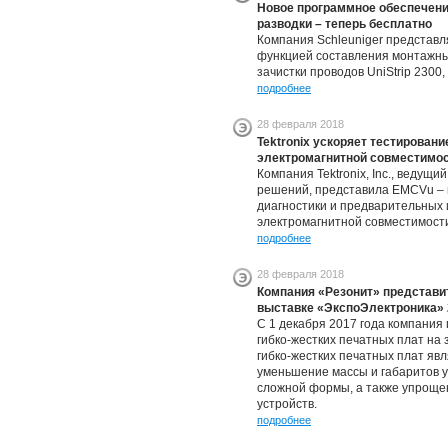
Новое программное обеспечени
разводки – теперь бесплатно
Компания Schleuniger представл
функцией составления монтажны
зачистки проводов UniStrip 2300, 
подробнее
28 февраля 2018
Tektronix ускоряет тестирован
электромагнитной совместимо
Компания Tektronix, Inc., веду
решений, представила EMCVu – 
диагностики и предварительных
электромагнитной совместимост
подробнее
28 февраля 2018
Компания «Резонит» представи
выставке «ЭкспоЭлектроника» 
С 1 декабря 2017 года компания
гибко-жестких печатных плат на
гибко-жестких печатных плат я
уменьшение массы и габаритов у
сложной формы, а также упроще
устройств.
подробнее