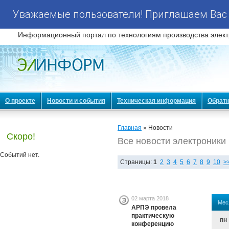
Уважаемые пользователи! Приглашаем Вас 
Информационный портал по технологиям производства элект
О проекте
Новости и события
Техническая информация
Обратн
Главная
» Новости
Скоро!
Все новости электроники
Событий нет.
Страницы:
1
2
3
4
5
6
7
8
9
10
>
02 марта 2018
Мес
АРПЭ провела
практическую
пн
конференцию