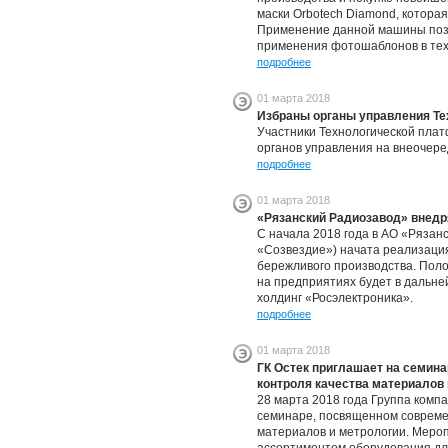
маски Orbotech Diamond, которая
Применение данной машины позв
применения фотошаблонов в тех
подробнее
01 марта 2018
Избраны органы управления Т
Участники Технологической пла
органов управления на внеочере
подробнее
01 марта 2018
«Рязанский Радиозавод» внедр
С начала 2018 года в АО «Рязан
«Созвездие») начата реализаци
бережливого производства. Пол
на предприятиях будет в дальн
холдинг «Росэлектроника».
подробнее
01 марта 2018
ГК Остек приглашает на семин
контроля качества материалов 
28 марта 2018 года Группа комп
семинаре, посвященном совреме
материалов и метрологии. Меро