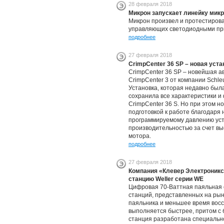
28 февраля 2018
Микрон запускает линейку мик
Микрон произвел и протестирова
управляющих светодиодными пр
подробнее
27 февраля 2018
CrimpCenter 36 SP – новая уста
CrimpCenter 36 SP – новейшая 
CrimpCenter 3 от компании Schle
Установка, которая недавно была
сохранила все характеристики 
CrimpCenter 36 S. Но при этом 
подготовкой к работе благодаря
программируемому давлению уст
производительностью за счет вы
мотора.
подробнее
27 февраля 2018
Компания «Клевер Электроник
станцию Weller серии WE
Цифровая 70-Ваттная паяльная
станций, представленных на рын
паяльника и меньшее время восс
выполняется быстрее, притом с
станция разработана специальн