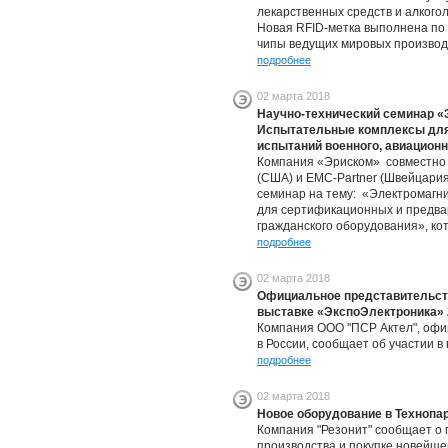
лекарственных средств и алкого
Новая RFID-метка выполнена по 
чипы ведущих мировых производи
подробнее
02 марта 2018
Научно-технический семинар «
Испытательные комплексы для
испытаний военного, авиационн
Компания «Эриском» совместно 
(США) и EMC-Partner (Швейцария
семинар на тему: «Электромагн
для сертификационных и предва
гражданского оборудования», кот
подробнее
02 марта 2018
Официальное представительств
выставке «ЭкспоЭлектроника» 
Компания ООО "ПСР Актел", офи
в России, сообщает об участии в
подробнее
02 марта 2018
Новое оборудование в Технопа
Компания "Резонит" сообщает о
производства и покупке новейше