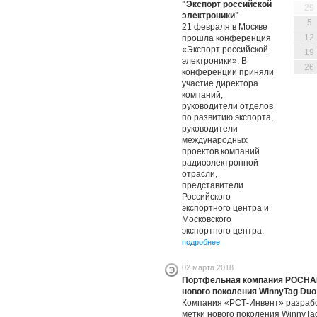
"Экспорт российской
29
электроники"
5
21 февраля в Москве
12
прошла конференция
«Экспорт российской
19
электроники». В
26
конференции приняли
участие директора
компаний,
руководители отделов
по развитию экспорта,
руководители
международных
проектов компаний
радиоэлектронной
отрасли,
представители
Российского
экспортного центра и
Московского
экспортного центра.
подробнее
02 марта 2018
Портфельная компания РОСНАН
нового поколения WinnyTag Duo
Компания «РСТ-Инвент» разрабо
метки нового поколения WinnyTa