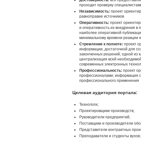
Достоверность:
вся предоставля
проходит проверку специалистам
Независимость:
проект ориентир
равноправие источников
Оперативность:
проект ориентир
и оперативность их внедрения в 
наиболее оперативной публикаци
минимальному времени реакции 
Стремление к полноте:
проект о
информации, достаточной для со
законченных решений; одной из к
централизация всей необходимо
современных электронных технол
Профессиональность:
проект ор
профессионалами; информация ст
профессионального применения
Целевая аудитория портала:
Технологи;
Проектировщики производств;
Руководители предприятий;
Поставщики и производители обо
Представители контрактных прои
Преподаватели и студенты вузов;