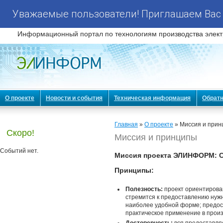
Уважаемые пользователи! Приглашаем Вас 
Информационный портал по технологиям производства элект
О проекте
Новости и события
Техническая информация
Обратн
Главная
»
О проекте
» Миссия и при
Скоро!
Миссия и принципы
Событий нет.
Миссия проекта ЭЛИНФОРМ: С
Принципы:
Полезность:
проект ориентирован
стремится к предоставлению нуж
наиболее удобной форме; предос
практическое применение в произ