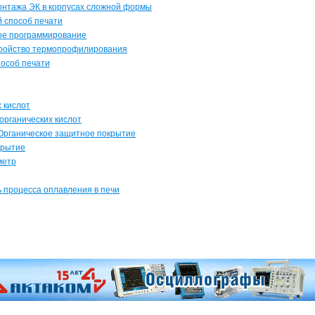
 монтажа ЭК в корпусах сложной формы
ый способ печати
мное программирование
устройство термопрофилирования
способ печати
х кислот
е органических кислот
e - Органическое защитное покрытие
крытие
метр
ть процесса оплавления в печи