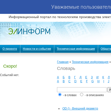
Уважаемые пользователи
Информационный портал по технологиям производства элект
О проекте
Новости и события
Техническая информация
Обратн
Главная
»
Техническая информация
Скоро!
Словарь
Событий нет.
А
Б
В
Г
Д
Е
З
И
К
Л
A
B
C
D
E
F
G
H
I
J
- в словах
- в описаниях
OD () - Внешний диаметр