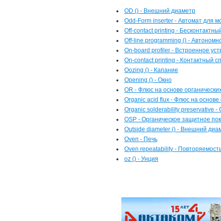
OD () - Внешний диаметр
Odd-Form inserter - Автомат для
Off-contact printing - Бесконтактн
Off-line programming () - Автоно
On-board profiler - Встроенное 
On-contact printing - Контактный 
Oozing () - Капание
Opening () - Окно
OR - Флюс на основе органически
Organic acid flux - Флюс на основ
Organic solderability preservativ
OSP - Органическое защитное по
Outside diameter () - Внешний диа
Oven - Печь
Oven repeatability - Повторяемос
oz () - Унция