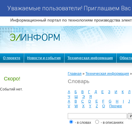
Уважаемые пользователи! Приглашаем Вас 
Информационный портал по технологиям производства элект
О проекте
Новости и события
Техническая информация
Обратн
Главная
»
Техническая информация
Скоро!
Словарь
Событий нет.
А
Б
В
Г
Д
Е
З
И
К
Л
Ч
Ш
Э
Я
A
B
C
D
E
F
G
H
I
J
V
W
X
Y
Z
О
Прочее
- в словах
- в описаниях