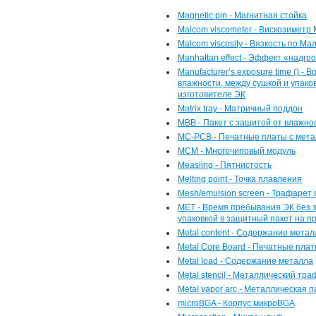
Magnetic pin - Магнитная стойка
Malcom viscometer - Вискозиметр
Malcom viscosity - Вязкость по Ма
Manhattan effect - Эффект «надгр
Manufacturer’s exposure time () 
влажности, между сушкой и упако
изготовителе ЭК
Matrix tray - Матричный поддон
MBB - Пакет с защитой от влажно
MC-PCB - Печатные платы с мет
MCM - Многочиповый модуль
Measling - Пятнистость
Melting point - Точка плавления
Mesh/emulsion screen - Трафарет
MET - Время пребывания ЭК без 
упаковкой в защитный пакет на п
Metal content - Содержание метал
Metal Core Board - Печатные пла
Metal load - Содержание металла
Metal stencil - Металлический тр
Metal vapor arc - Металлическая 
microBGA - Корпус микроBGA