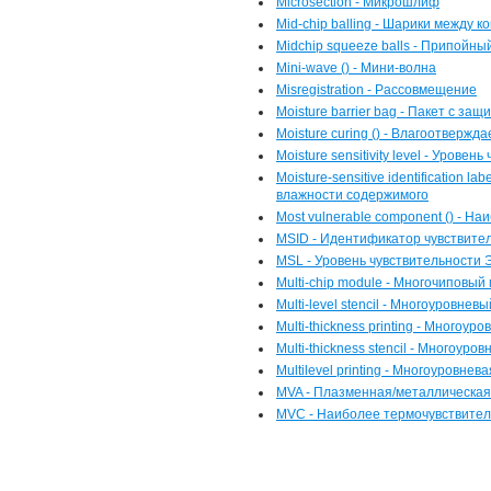
Microsection - Микрошлиф
Mid-chip balling - Шарики между 
Midchip squeeze balls - Припойны
Mini-wave () - Мини-волна
Misregistration - Рассовмещение
Moisture barrier bag - Пакет с за
Moisture curing () - Влагоотвержд
Moisture sensitivity level - Урове
Moisture-sensitive identification l
влажности содержимого
Most vulnerable component () - 
MSID - Идентификатор чувствител
MSL - Уровень чувствительности 
Multi-chip module - Многочиповый
Multi-level stencil - Многоуровне
Multi-thickness printing - Многоур
Multi-thickness stencil - Многоур
Multilevel printing - Многоуровнев
MVA - Плазменная/металлическая
MVC - Наиболее термочувствите