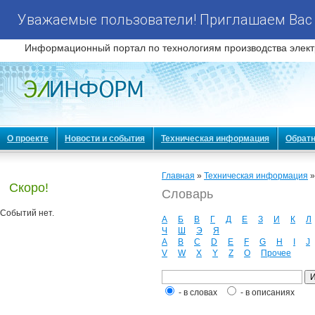
Уважаемые пользователи! Приглашаем Вас 
Информационный портал по технологиям производства элект
О проекте
Новости и события
Техническая информация
Обратн
Главная
»
Техническая информация
Скоро!
Словарь
Событий нет.
А
Б
В
Г
Д
Е
З
И
К
Л
Ч
Ш
Э
Я
A
B
C
D
E
F
G
H
I
J
V
W
X
Y
Z
О
Прочее
- в словах
- в описаниях