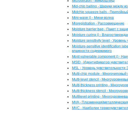
Microsection - Микрошлиф
Mid-chip balling - Шарики между 
Midchip squeeze balls - Припойны
Mini-wave () - Мини-волна
Misregistration - Рассовмещение
Moisture barrier bag - Пакет с за
Moisture curing () - Влагоотвержд
Moisture sensitivity level - Урове
Moisture-sensitive identification l
влажности содержимого
Most vulnerable component () - 
MSID - Идентификатор чувствител
MSL - Уровень чувствительности 
Multi-chip module - Многочиповый
Multi-level stencil - Многоуровне
Multi-thickness printing - Многоур
Multi-thickness stencil - Многоур
Multilevel printing - Многоуровнев
MVA - Плазменная/металлическая
MVC - Наиболее термочувствите