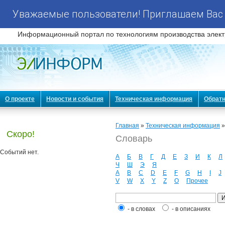
Уважаемые пользователи! Приглашаем Вас 
Информационный портал по технологиям производства элект
О проекте
Новости и события
Техническая информация
Обратн
Главная
»
Техническая информация
Скоро!
Словарь
Событий нет.
А
Б
В
Г
Д
Е
З
И
К
Л
Ч
Ш
Э
Я
A
B
C
D
E
F
G
H
I
J
V
W
X
Y
Z
О
Прочее
- в словах
- в описаниях