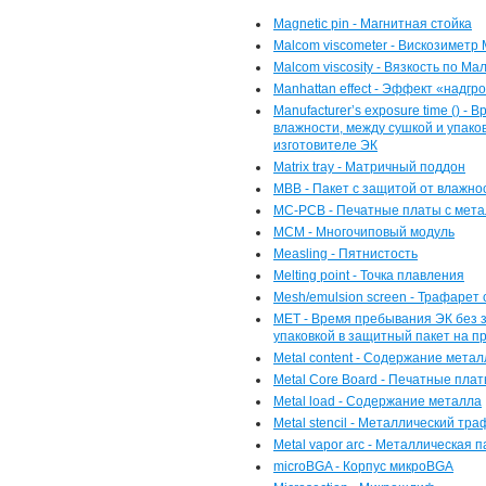
Magnetic pin - Магнитная стойка
Malcom viscometer - Вискозиметр
Malcom viscosity - Вязкость по Ма
Manhattan effect - Эффект «надгр
Manufacturer’s exposure time () 
влажности, между сушкой и упако
изготовителе ЭК
Matrix tray - Матричный поддон
MBB - Пакет с защитой от влажно
MC-PCB - Печатные платы с мет
MCM - Многочиповый модуль
Measling - Пятнистость
Melting point - Точка плавления
Mesh/emulsion screen - Трафарет
MET - Время пребывания ЭК без 
упаковкой в защитный пакет на п
Metal content - Содержание метал
Metal Core Board - Печатные пла
Metal load - Содержание металла
Metal stencil - Металлический тр
Metal vapor arc - Металлическая 
microBGA - Корпус микроBGA