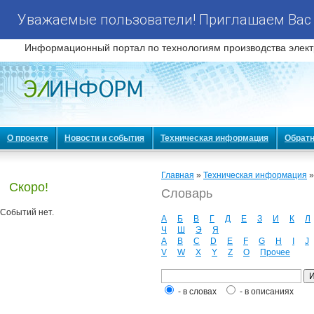
Уважаемые пользователи! Приглашаем Вас 
Информационный портал по технологиям производства элект
О проекте
Новости и события
Техническая информация
Обратн
Главная
»
Техническая информация
Скоро!
Словарь
Событий нет.
А
Б
В
Г
Д
Е
З
И
К
Л
Ч
Ш
Э
Я
A
B
C
D
E
F
G
H
I
J
V
W
X
Y
Z
О
Прочее
- в словах
- в описаниях