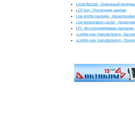
Local fiducial - Локальный реперн
LOT buy - Последняя закупка
Low profile package - Низкопрофи
Low temperature carrier - Низкот
LPI - Фотопроявляемая паяльная 
«Lights-out» manufacturing - Без
«Lights-out» manufacturing - По