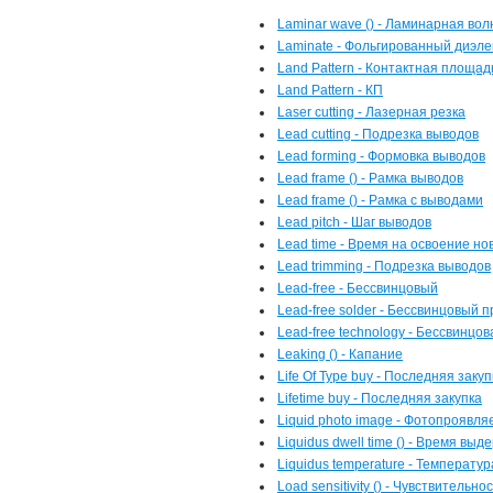
Laminar wave () - Ламинарная вол
Laminate - Фольгированный диэле
Land Pattern - Контактная площад
Land Pattern - КП
Laser cutting - Лазерная резка
Lead cutting - Подрезка выводов
Lead forming - Формовка выводов
Lead frame () - Рамка выводов
Lead frame () - Рамка с выводами
Lead pitch - Шаг выводов
Lead time - Время на освоение но
Lead trimming - Подрезка выводов
Lead-free - Бессвинцовый
Lead-free solder - Бессвинцовый 
Lead-free technology - Бессвинцо
Leaking () - Капание
Life Of Type buy - Последняя закуп
Lifetime buy - Последняя закупка
Liquid photo image - Фотопроявл
Liquidus dwell time () - Время вы
Liquidus temperature - Температу
Load sensitivity () - Чувствительно