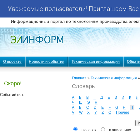
Уважаемые пользователи! Приглашаем Вас 
Информационный портал по технологиям производства элект
О проекте
Новости и события
Техническая информация
Обратн
Главная
»
Техническая информация
Скоро!
Словарь
Событий нет.
А
Б
В
Г
Д
Е
З
И
К
Л
Ч
Ш
Э
Я
A
B
C
D
E
F
G
H
I
V
W
X
Y
Z
О
Прочее
- в словах
- в описаниях