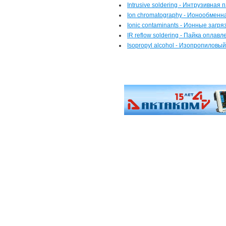
Intrusive soldering - Интрузивная 
Ion chromatography - Ионообмен
Ionic contaminants - Ионные загр
IR reflow soldering - Пайка оплав
Isopropyl alcohol - Изопропиловы