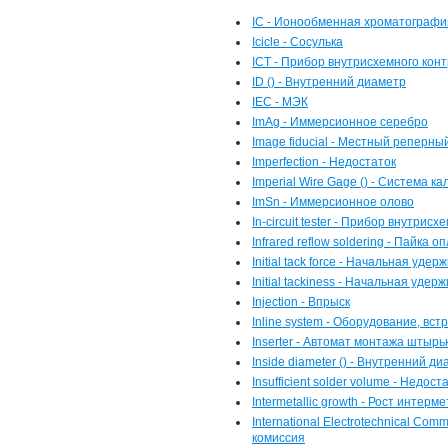
IC - Ионообменная хроматографи
Icicle - Сосулька
ICT - Прибор внутрисхемного кон
ID () - Внутренний диаметр
IEC - МЭК
ImAg - Иммерсионное серебро
Image fiducial - Местный реперны
Imperfection - Недостаток
Imperial Wire Gage () - Система к
ImSn - Иммерсионное олово
In-circuit tester - Прибор внутрис
Infrared reflow soldering - Пайк
Initial tack force - Начальная уд
Initial tackiness - Начальная уд
Injection - Впрыск
Inline system - Оборудование, в
Inserter - Автомат монтажа штырь
Inside diameter () - Внутренний д
Insufficient solder volume - Нед
Intermetallic growth - Рост интер
International Electrotechnical C
комиссия