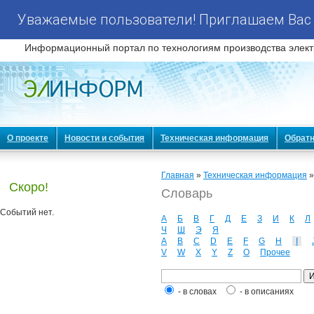
Уважаемые пользователи! Приглашаем Вас 
Информационный портал по технологиям производства элект
О проекте
Новости и события
Техническая информация
Обратн
Главная
»
Техническая информация
Скоро!
Словарь
Событий нет.
А
Б
В
Г
Д
Е
З
И
К
Л
Ч
Ш
Э
Я
A
B
C
D
E
F
G
H
I
V
W
X
Y
Z
О
Прочее
- в словах
- в описаниях