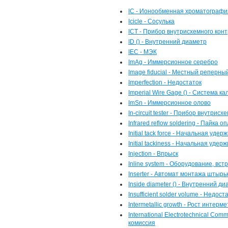
IC - Ионообменная хроматографи
Icicle - Сосулька
ICT - Прибор внутрисхемного кон
ID () - Внутренний диаметр
IEC - МЭК
ImAg - Иммерсионное серебро
Image fiducial - Местный реперны
Imperfection - Недостаток
Imperial Wire Gage () - Система к
ImSn - Иммерсионное олово
In-circuit tester - Прибор внутрис
Infrared reflow soldering - Пайк
Initial tack force - Начальная уд
Initial tackiness - Начальная уд
Injection - Впрыск
Inline system - Оборудование, в
Inserter - Автомат монтажа штырь
Inside diameter () - Внутренний д
Insufficient solder volume - Нед
Intermetallic growth - Рост интер
International Electrotechnical C
комиссия