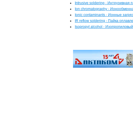
Intrusive soldering - Интрузивная 
Ion chromatography - Ионообмен
Ionic contaminants - Ионные загр
IR reflow soldering - Пайка оплав
Isopropyl alcohol - Изопропиловы