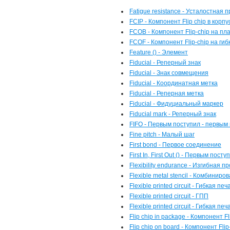
Fatigue resistance - Усталостная 
FCIP - Компонент Flip chip в корпу
FCOB - Компонент Flip-chip на пл
FCOF - Компонент Flip-chip на ги
Feature () - Элемент
Fiducial - Реперный знак
Fiducial - Знак совмещения
Fiducial - Координатная метка
Fiducial - Реперная метка
Fiducial - Фидуциальный маркер
Fiducial mark - Реперный знак
FIFO - Первым поступил - первым
Fine pitch - Малый шаг
First bond - Первое соединение
First In, First Out () - Первым пос
Flexibility endurance - Изгибная п
Flexible metal stencil - Комбинир
Flexible printed circuit - Гибкая п
Flexible printed circuit - ГПП
Flexible printed circuit - Гибкая п
Flip chip in package - Компонент Fl
Flip chip on board - Компонент Fli