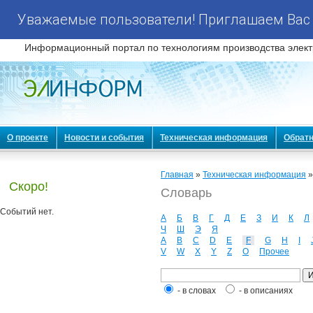
Уважаемые пользователи! Приглашаем Вас 
Информационный портал по технологиям производства элект
О проекте
Новости и события
Техническая информация
Обратн
Главная
»
Техническая информация
Скоро!
Словарь
Событий нет.
А
Б
В
Г
Д
Е
З
И
К
Л
Ч
Ш
Э
Я
A
B
C
D
E
F
G
H
I
V
W
X
Y
Z
О
Прочее
- в словах
- в описаниях