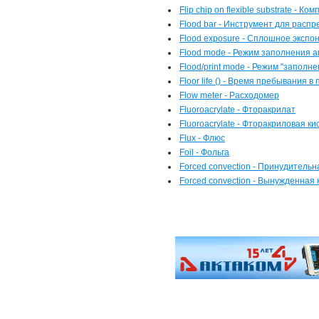
Flip chip on flexible substrate - К
Flood bar - Инструмент для расп
Flood exposure - Сплошное экспо
Flood mode - Режим заполнения 
Flood/print mode - Режим "заполне
Floor life () - Время пребывания в
Flow meter - Расходомер
Fluoroacrylate - Фторакрилат
Fluoroacrylate - Фторакриловая ки
Flux - Флюс
Foil - Фольга
Forced convection - Принудительн
Forced convection - Вынужденная 