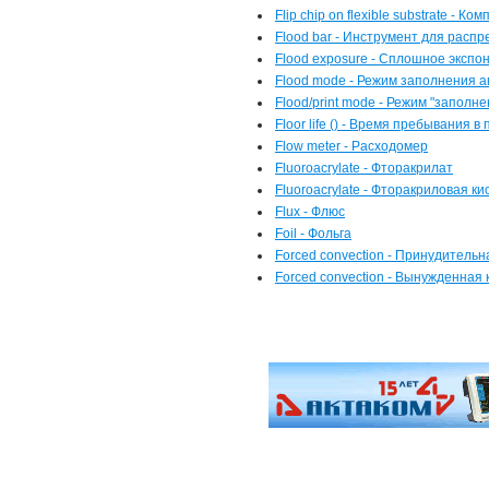
Flip chip on flexible substrate - К
Flood bar - Инструмент для расп
Flood exposure - Сплошное экспо
Flood mode - Режим заполнения 
Flood/print mode - Режим "заполне
Floor life () - Время пребывания в
Flow meter - Расходомер
Fluoroacrylate - Фторакрилат
Fluoroacrylate - Фторакриловая ки
Flux - Флюс
Foil - Фольга
Forced convection - Принудительн
Forced convection - Вынужденная 