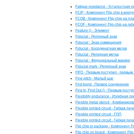
Fatigue resistance - Усталостная 
FCIP - Компонент Flip chip в корпу
FCOB - Компонент Flip-chip на пл
FCOF - Компонент Flip-chip на ги
Feature () - Элемент
Fiducial - Реперный знак
Fiducial - Знак совмещения
Fiducial - Координатная метка
Fiducial - Реперная метка
Fiducial - Фидуциальный маркер
Fiducial mark - Реперный знак
FIFO - Первым поступил - первым
Fine pitch - Малый шаг
First bond - Первое соединение
First In, First Out () - Первым пос
Flexibility endurance - Изгибная п
Flexible metal stencil - Комбинир
Flexible printed circuit - Гибкая п
Flexible printed circuit - ГПП
Flexible printed circuit - Гибкая п
Flip chip in package - Компонент Fl
Flip chip on board - Компонент Fli