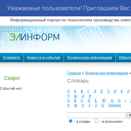
Уважаемые пользователи! Приглашаем Вас 
Информационный портал по технологиям производства элект
О проекте
Новости и события
Техническая информация
Обратн
Главная
»
Техническая информация
Скоро!
Словарь
Событий нет.
А
Б
В
Г
Д
Е
З
И
К
Л
Ч
Ш
Э
Я
A
B
C
D
E
F
G
H
I
V
W
X
Y
Z
О
Прочее
- в словах
- в описаниях