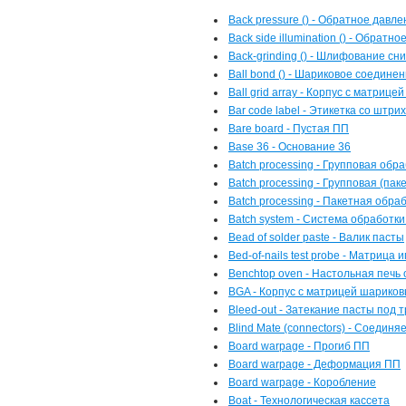
Back pressure () - Обратное давл
Back side illumination () - Обратн
Back-grinding () - Шлифование сн
Ball bond () - Шариковое соедине
Ball grid array - Корпус с матриц
Bar code label - Этикетка со штр
Bare board - Пустая ПП
Base 36 - Основание 36
Batch processing - Групповая обр
Batch processing - Групповая (па
Batch processing - Пакетная обра
Batch system - Система обработк
Bead of solder paste - Валик пасты
Bed-of-nails test probe - Матрица
Benchtop oven - Настольная печь
BGA - Корпус с матрицей шарико
Bleed-out - Затекание пасты под 
Blind Mate (connectors) - Соедин
Board warpage - Прогиб ПП
Board warpage - Деформация ПП
Board warpage - Коробление
Boat - Технологическая кассета