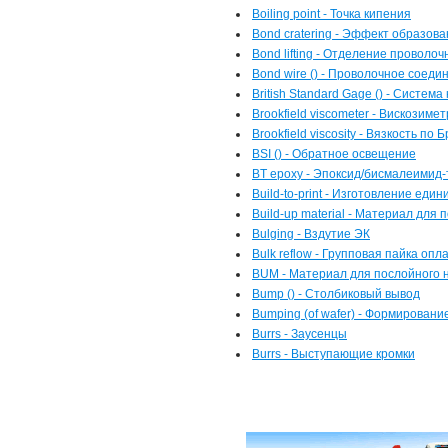
Boiling point - Точка кипения
Bond cratering - Эффект образов
Bond lifting - Отделение проволо
Bond wire () - Проволочное соеди
British Standard Gage () - Система
Brookfield viscometer - Вискозим
Brookfield viscosity - Вязкость по
BSI () - Обратное освещение
BT epoxy - Эпоксид/бисмалеимид
Build-to-print - Изготовление еди
Build-up material - Материал для
Bulging - Вздутие ЭК
Bulk reflow - Групповая пайка оп
BUM - Материал для послойного
Bump () - Столбиковый вывод
Bumping (of wafer) - Формирован
Burrs - Заусенцы
Burrs - Выступающие кромки