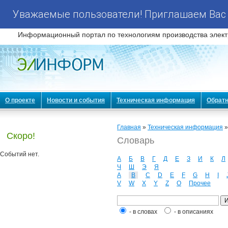
Уважаемые пользователи! Приглашаем Вас 
Информационный портал по технологиям производства элект
О проекте
Новости и события
Техническая информация
Обратн
Главная
»
Техническая информация
Скоро!
Словарь
Событий нет.
А
Б
В
Г
Д
Е
З
И
К
Л
Ч
Ш
Э
Я
A
B
C
D
E
F
G
H
I
V
W
X
Y
Z
О
Прочее
- в словах
- в описаниях