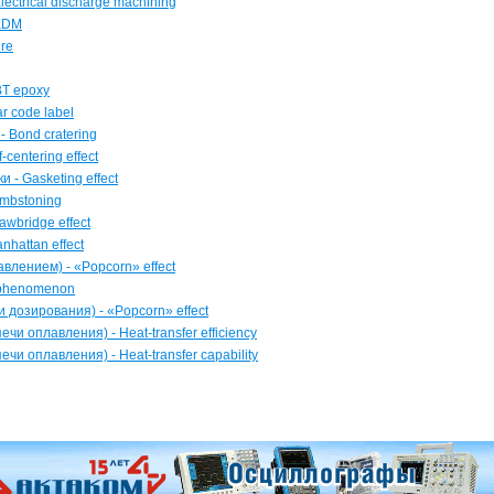
ctrical discharge machining
 EDM
ure
BT epoxy
r code label
 Bond cratering
entering effect
- Gasketing effect
mbstoning
wbridge effect
hattan effect
лением) - «Popcorn» effect
 phenomenon
дозирования) - «Popcorn» effect
и оплавления) - Heat-transfer efficiency
и оплавления) - Heat-transfer capability