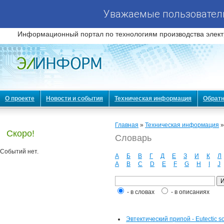
Уважаемые пользователи
Информационный портал по технологиям производства элект
О проекте
Новости и события
Техническая информация
Обратн
Главная
»
Техническая информация
Скоро!
Словарь
Событий нет.
А
Б
В
Г
Д
Е
З
И
К
Л
A
B
C
D
E
F
G
H
I
J
- в словах
- в описаниях
Эвтектический припой - Eutectic so