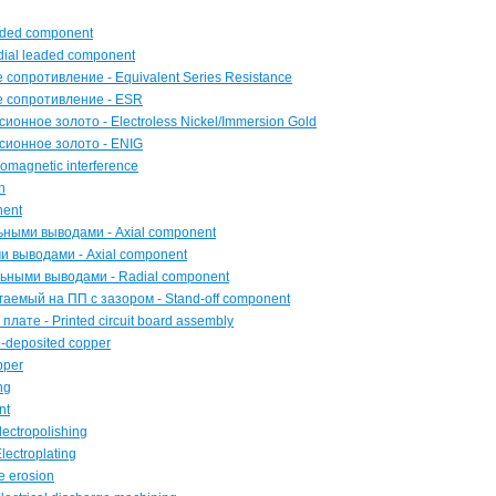
aded component
ial leaded component
сопротивление - Equivalent Series Resistance
 сопротивление - ESR
онное золото - Electroless Nickel/Immersion Gold
сионное золото - ENIG
omagnetic interference
n
nent
ными выводами - Axial component
 выводами - Axial component
ьными выводами - Radial component
аемый на ПП с зазором - Stand-off component
ате - Printed circuit board assembly
-deposited copper
pper
ng
nt
ectropolishing
ectroplating
 erosion