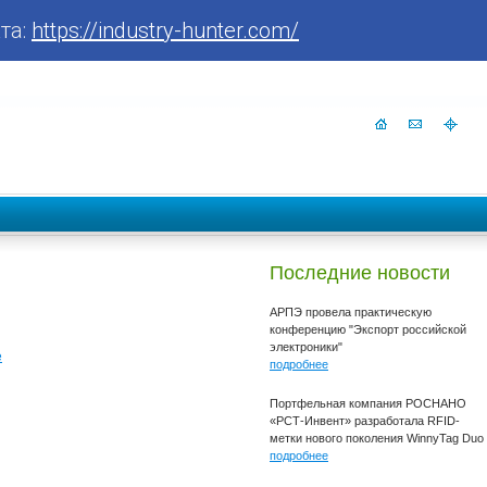
та:
https://industry-hunter.com/
Последние новости
АРПЭ провела практическую
конференцию "Экспорт российской
электроники"
е
подробнее
Портфельная компания РОСНАНО
«РСТ-Инвент» разработала RFID-
метки нового поколения WinnyTag Duo
подробнее