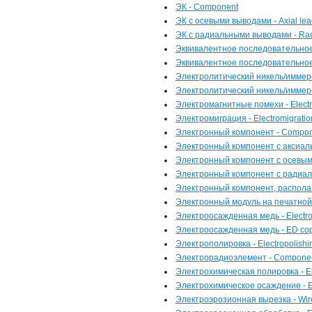
ЭК - Component
ЭК с осевыми выводами - Axial le
ЭК с радиальными выводами - Rad
Эквивалентное последовательное 
Эквивалентное последовательное
Электролитический никель/иммерси
Электролитический никель/иммер
Электромагнитные помехи - Electr
Электромиграция - Electromigratio
Электронный компонент - Compo
Электронный компонент с аксиаль
Электронный компонент с осевыми
Электронный компонент с радиал
Электронный компонент, располаг
Электронный модуль на печатной пл
Электроосажденная медь - Electro
Электроосажденная медь - ED co
Электрополировка - Electropolishi
Электрорадиоэлемент - Compone
Электрохимическая полировка - El
Электрохимическое осаждение - El
Электроэрозионная вырезка - Wire