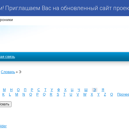
! Приглашаем Вас на обновленный сайт проек
роники
ая связь
»
Словарь
» Э
М
Н
О
П
Р
С
Т
У
Ф
Х
Ц
Ч
Ш
Э
Я
K
L
M
N
O
P
Q
R
S
T
U
V
W
X
Y
Z
О
Проче
lder