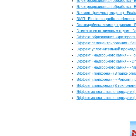
Электроэрозионная обработка - Ele
Электроэрозионная обработка -
Элемент (рисунка, модели) - Feat
ЭМП - Electromagnetic interference
Эпоксид/бисмалеимид-триазин - 
Этикетка со штриховым кодом - Ba
Эффект образования «кратеров» -
Эффект самоцентрирования - Self-c
Эффект уплотнительной прокладки 
Эффект «надгробного камня» - To
Эффект «надгробного камня» - Dra
Эффект «надгробного камня» - Man
Эффект «попкорна» (В пайке оплав
Эффект «попкорна» - «Popcorn»
Эффект «попкорна» (В технологии 
Эффективность теплопередачи (печ
Эффективность теплопередачи (печ