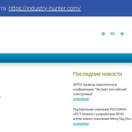
та:
https://industry-hunter.com/
Последние новости
АРПЭ провела практическую
конференцию "Экспорт российской
электроники"
е
подробнее
Портфельная компания РОСНАНО
«РСТ-Инвент» разработала RFID-
метки нового поколения WinnyTag Duo
подробнее