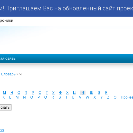
! Приглашаем Вас на обновленный сайт проек
роники
ая связь
»
Словарь
» Ч
М
Н
О
П
Р
С
Т
У
Ф
Х
Ц
Ч
Ш
Э
Я
K
L
M
N
O
P
Q
R
S
T
U
V
W
X
Y
Z
О
Проче
ion