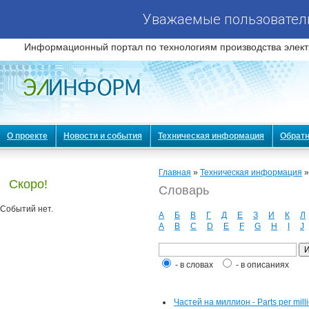
Уважаемые пользователи
Информационный портал по технологиям производства элект
О проекте
Новости и события
Техническая информация
Обратн
Главная
»
Техническая информация
Скоро!
Словарь
Событий нет.
А
Б
В
Г
Д
Е
З
И
К
Л
A
B
C
D
E
F
G
H
I
J
- в словах
- в описаниях
Частей на миллион - Parts per mill