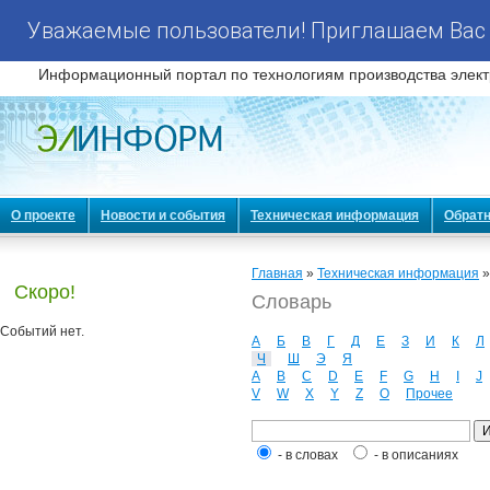
Уважаемые пользователи! Приглашаем Вас 
Информационный портал по технологиям производства элект
О проекте
Новости и события
Техническая информация
Обратн
Главная
»
Техническая информация
Скоро!
Словарь
Событий нет.
А
Б
В
Г
Д
Е
З
И
К
Л
Ч
Ш
Э
Я
A
B
C
D
E
F
G
H
I
J
V
W
X
Y
Z
О
Прочее
- в словах
- в описаниях