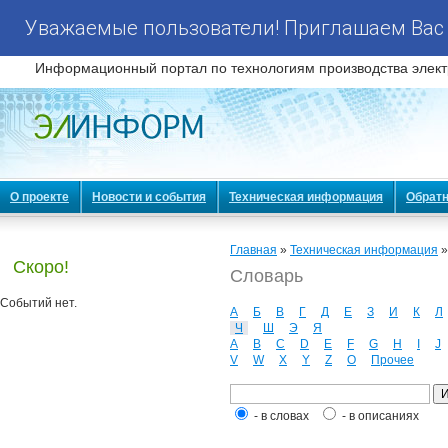
Уважаемые пользователи! Приглашаем Вас 
Информационный портал по технологиям производства элект
О проекте
Новости и события
Техническая информация
Обратн
Главная
»
Техническая информация
Скоро!
Словарь
Событий нет.
А
Б
В
Г
Д
Е
З
И
К
Л
Ч
Ш
Э
Я
A
B
C
D
E
F
G
H
I
J
V
W
X
Y
Z
О
Прочее
- в словах
- в описаниях