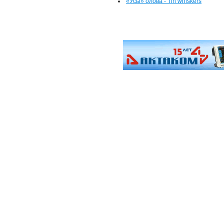
«Усы» олова - Tin whiskers