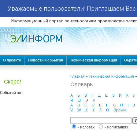
Уважаемые пользователи! Приглашаем Вас 
Информационный портал по технологиям производства элект
О проекте
Новости и события
Техническая информация
Обратн
Главная
»
Техническая информация
Скоро!
Словарь
Событий нет.
А
Б
В
Г
Д
Е
З
И
К
Л
Ч
Ш
Э
Я
A
B
C
D
E
F
G
H
I
J
V
W
X
Y
Z
О
Прочее
- в словах
- в описаниях