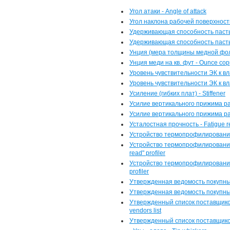
Угол атаки - Angle of attack
Угол наклона рабочей поверхности 
Удерживающая способность пасты 
Удерживающая способность пасты
Унция (мера толщины медной фоль
Унция меди на кв. фут - Оunce cop
Уровень чувствительности ЭК к влаж
Уровень чувствительности ЭК к в
Усиление (гибких плат) - Stiffener
Усилие вертикального прижима ра
Усилие вертикального прижима раке
Усталостная прочность - Fatigue r
Устройство термопрофилирования -
Устройство термопрофилирования
read" profiler
Устройство термопрофилирования
profiler
Утвержденная ведомость покупных 
Утвержденная ведомость покупны
Утвержденный список поставщиков
vendors list
Утвержденный список поставщиков