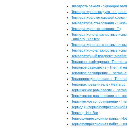
Твердость ракеля - Squeegee har
Температура ликвидуса - Liquidus
Температура окружающей среды - 
Температура стеклования - Glass-t
Температура стеклования - Tg
Температурно-влажностные испыт
Humidity, Bias test
Температурно-влажностные испы
Температурно-влажностные испы
Температурный градиент (в пайке 
Тепловое возбуждение - Thermal ag
Тепловое равновесие - Thermal equ
Тепловое расширение - Thermal e
Теплопроводящая паста - Thermal
Теплораспределитель - Heat slug
Термическое равновесие - Thermal
Термическое равновесное состояни
Термическое сопротивление - Ther
Термод (В термокомпрессионной п
Термод - Hot-Bar
Термокомпрессионная пайка - Hot-
Термокомпрессионная пайка - HBR