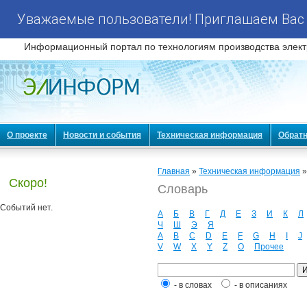
Уважаемые пользователи! Приглашаем Вас 
Информационный портал по технологиям производства элект
О проекте
Новости и события
Техническая информация
Обратн
Главная
»
Техническая информация
Скоро!
Словарь
Событий нет.
А
Б
В
Г
Д
Е
З
И
К
Л
Ч
Ш
Э
Я
A
B
C
D
E
F
G
H
I
J
V
W
X
Y
Z
О
Прочее
- в словах
- в описаниях