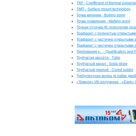
ТКР - Coefficient of thermal expans
ТМП - Surface mount technology
Точка кипения - Boiling point
Точка плавления - Melting point
Точная отсечка (В технологии дозир
Трафарет с полностью открытыми 
Трафарет с частично открытыми а
Трафарет с частично открытыми а
Требования к... - Qualification and 
Трубчатая кассета - Tube
Трубчатый канал - Soda straw
Трубчатый припой - Cored solder
Турбулентная волна (в пайке двой
«Темное» ИК-излучение - «Dark» 