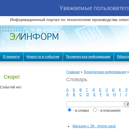
Уважаемые пользователи
Информационный портал по технологиям производства элект
О проекте
Новости и события
Техническая информация
Обратн
Главная
»
Техническая информация
Скоро!
Словарь
Событий нет.
А
Б
В
Г
Д
Е
З
И
К
Л
A
B
C
D
E
F
G
H
I
J
- в словах
- в описаниях
Магазин с ЭК - Ammo pack