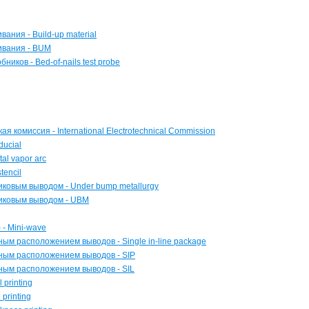
ния - Build-up material
ивания - BUM
иков - Bed-of-nails test probe
 комиссия - International Electrotechnical Commission
ducial
al vapor arc
tencil
ковым выводом - Under bump metallurgy
иковым выводом - UBM
 - Mini-wave
ым расположением выводов - Single in-line package
ным расположением выводов - SIP
ным расположением выводов - SIL
 printing
printing