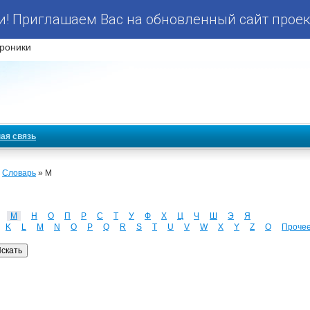
! Приглашаем Вас на обновленный сайт проек
роники
ая связь
»
Словарь
» М
М
Н
О
П
Р
С
Т
У
Ф
Х
Ц
Ч
Ш
Э
Я
K
L
M
N
O
P
Q
R
S
T
U
V
W
X
Y
Z
О
Проче