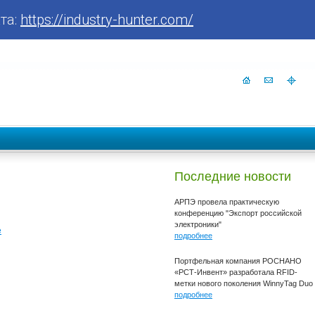
та:
https://industry-hunter.com/
Последние новости
АРПЭ провела практическую
конференцию "Экспорт российской
электроники"
е
подробнее
Портфельная компания РОСНАНО
«РСТ-Инвент» разработала RFID-
метки нового поколения WinnyTag Duo
подробнее