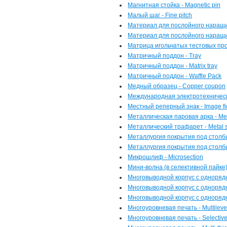
Магнитная стойка - Magnetic pin
Малый шаг - Fine pitch
Материал для послойного наращива
Материал для послойного наращ
Матрица игольчатых тестовых пробн
Матричный поддон - Tray
Матричный поддон - Matrix tray
Матричный поддон - Waffle Pack
Медный образец - Copper coupon
Международная электротехническая
Местный реперный знак - Image fi
Металлическая паровая арка - Met
Металлический трафарет - Metal s
Металлургия покрытия под столби
Металлургия покрытия под столб
Микрошлиф - Microsection
Мини-волна (в селективной пайке)
Многовыводной корпус с однорядн
Многовыводной корпус с одноряд
Многовыводной корпус с одноряд
Многоуровневая печать - Multilevel
Многоуровневая печать - Selective 