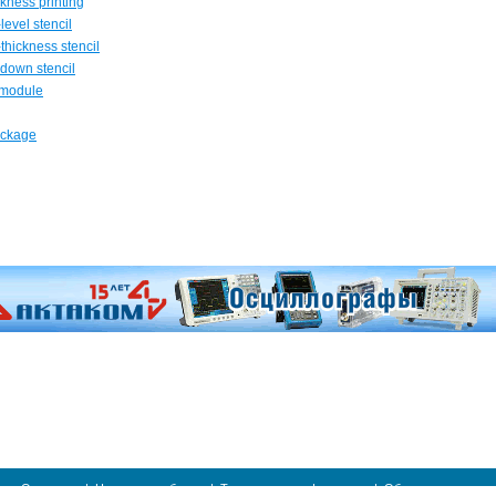
kness printing
evel stencil
hickness stencil
down stencil
 module
ackage
О проекте
|
Новости и события
|
Техническая информация
|
Обратная связь