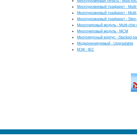
Многоуровневая печать - Multi-thic
Многоуровневый трафарет - Multi-l
Многоуровневый трафарет - Multi-t
Многоуровневый трафарет - Step-
Многочиповый модуль - Multi-chip
Многочиповый модуль - MCM
Многоярусный корпус - Stacked p
Модернизируемый - Upgradable
МЭК - IEC