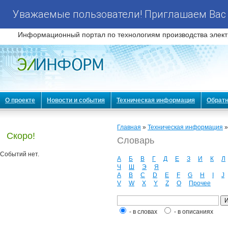
Уважаемые пользователи! Приглашаем Вас 
Информационный портал по технологиям производства элект
О проекте
Новости и события
Техническая информация
Обратн
Главная
»
Техническая информация
Скоро!
Словарь
Событий нет.
А
Б
В
Г
Д
Е
З
И
К
Л
Ч
Ш
Э
Я
A
B
C
D
E
F
G
H
I
J
V
W
X
Y
Z
О
Прочее
- в словах
- в описаниях