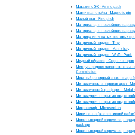
Магазин с ЭК - Ammo pack
Магнитная стойка - Magnetic pin
Малый шаг - Fine pitch
Материал для послойного наращива
Материал для послойного наращ
Матрица игольчатых тестовых пробн
Матричный поддон - Tray
Матричный поддон - Matrix tray
Матричный поддон - Waffle Pack
Медный образец - Copper coupon
Международная электротехническая 
Commission
Местный реперный знак - Image fi
Металлическая паровая арка - Met
Металлический трафарет - Metal s
Металлургия покрытия под столби
Металлургия покрытия под столб
Микрошлиф - Microsection
Мини-волна (в селективной пайке)
Многовыводной корпус с однорядн
package
Многовыводной корпус с одноряд