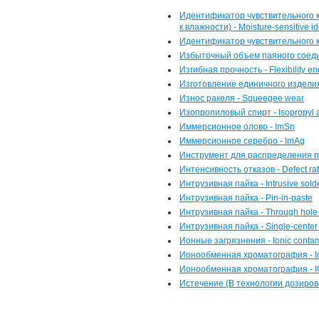
Идентификатор чувствительного к
к влажности) - Moisture-sensitive ide
Идентификатор чувствительного к
Избыточный объем паяного соедин
Изгибная прочность - Flexibility e
Изготовление единичного изделия п
Износ ракеля - Squeegee wear
Изопропиловый спирт - Isopropyl 
Иммерсионное олово - ImSn
Иммерсионное серебро - ImAg
Инструмент для распределения па
Интенсивность отказов - Defect ra
Интрузивная пайка - Intrusive sold
Интрузивная пайка - Pin-in-paste
Интрузивная пайка - Through hole 
Интрузивная пайка - Single-center 
Ионные загрязнения - Ionic conta
Ионообменная хроматография - I
Ионообменная хроматография - I
Истечение (В технологии дозирова