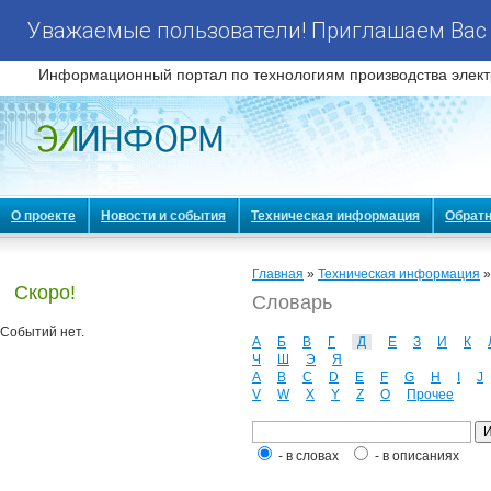
Уважаемые пользователи! Приглашаем Вас 
Информационный портал по технологиям производства элект
О проекте
Новости и события
Техническая информация
Обратн
Главная
»
Техническая информация
Скоро!
Словарь
Событий нет.
А
Б
В
Г
Д
Е
З
И
К
Ч
Ш
Э
Я
A
B
C
D
E
F
G
H
I
J
V
W
X
Y
Z
О
Прочее
- в словах
- в описаниях