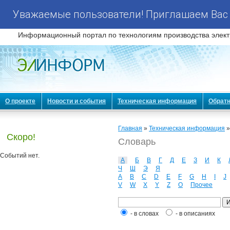
Уважаемые пользователи! Приглашаем Вас 
Информационный портал по технологиям производства элект
О проекте
Новости и события
Техническая информация
Обратн
Главная
»
Техническая информация
Скоро!
Словарь
Событий нет.
А
Б
В
Г
Д
Е
З
И
К
Ч
Ш
Э
Я
A
B
C
D
E
F
G
H
I
J
V
W
X
Y
Z
О
Прочее
- в словах
- в описаниях