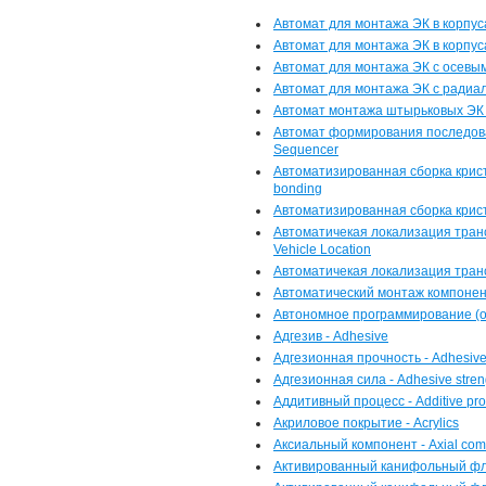
Автомат для монтажа ЭК в корпусах
Автомат для монтажа ЭК в корпус
Автомат для монтажа ЭК с осевыми
Автомат для монтажа ЭК с радиаль
Автомат монтажа штырьковых ЭК - 
Автомат формирования последова
Sequencer
Автоматизированная сборка крист
bonding
Автоматизированная сборка крист
Автоматичекая локализация трансп
Vehicle Location
Автоматичекая локализация транс
Автоматический монтаж компонент
Автономное программирование (об
Адгезив - Adhesive
Адгезионная прочность - Adhesive
Адгезионная сила - Adhesive stren
Аддитивный процесс - Additive pr
Акриловое покрытие - Acrylics
Аксиальный компонент - Axial co
Активированный канифольный флюс