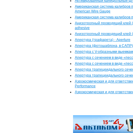
Активированный канифольный фл
Американская система калибров п
American Wire Gauge
Американская система калибров п
Анизотропный проводящий клей (В 
adhesive
Анизотропный проводящий клей (
Апертура (трафарета) - Aperture
Апертура (фотошаблона, в САПР) 
Апертура с V-образными выемками 
Апертура с сечением в виде «песо
Апертура с сечением в виде «песо
Апертура трапецеидального сечени
Апертура трапецеидального сече
Аэрокосмическая и для ответстве
Performance
Аэрокосмическая и для ответств