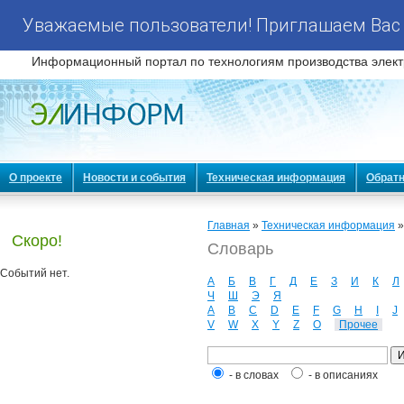
Уважаемые пользователи! Приглашаем Вас 
Информационный портал по технологиям производства элект
О проекте
Новости и события
Техническая информация
Обратн
Главная
»
Техническая информация
Скоро!
Словарь
Событий нет.
А
Б
В
Г
Д
Е
З
И
К
Л
Ч
Ш
Э
Я
A
B
C
D
E
F
G
H
I
J
V
W
X
Y
Z
О
Прочее
- в словах
- в описаниях