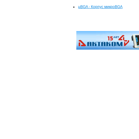
μBGA - Корпус микроBGA