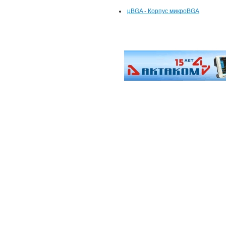
μBGA - Корпус микроBGA