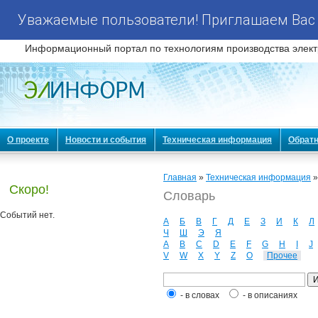
Уважаемые пользователи! Приглашаем Вас 
Информационный портал по технологиям производства элект
О проекте
Новости и события
Техническая информация
Обратн
Главная
»
Техническая информация
Скоро!
Словарь
Событий нет.
А
Б
В
Г
Д
Е
З
И
К
Л
Ч
Ш
Э
Я
A
B
C
D
E
F
G
H
I
J
V
W
X
Y
Z
О
Прочее
- в словах
- в описаниях