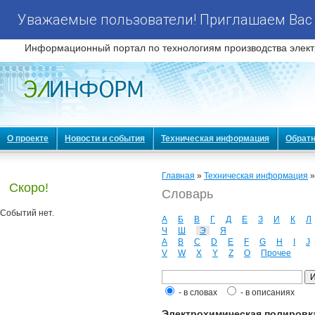
Уважаемые пользователи! Приглашаем Вас 
Информационный портал по технологиям производства элект
О проекте
Новости и события
Техническая информация
Обратн
Главная
»
Техническая информация
Скоро!
Словарь
Событий нет.
А
Б
В
Г
Д
Е
З
И
К
Л
Ч
Ш
Э
Я
A
B
C
D
E
F
G
H
I
J
V
W
X
Y
Z
О
Прочее
- в словах
- в описаниях
Электрохимическая полировка 