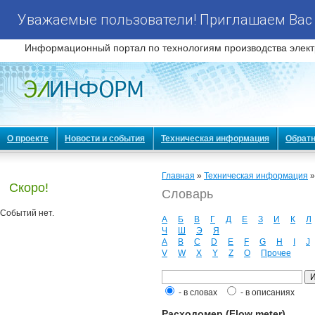
Уважаемые пользователи! Приглашаем Вас 
Информационный портал по технологиям производства элект
О проекте
Новости и события
Техническая информация
Обратн
Главная
»
Техническая информация
Скоро!
Словарь
Событий нет.
А
Б
В
Г
Д
Е
З
И
К
Л
Ч
Ш
Э
Я
A
B
C
D
E
F
G
H
I
J
V
W
X
Y
Z
О
Прочее
- в словах
- в описаниях
Расходомер (Flow meter)