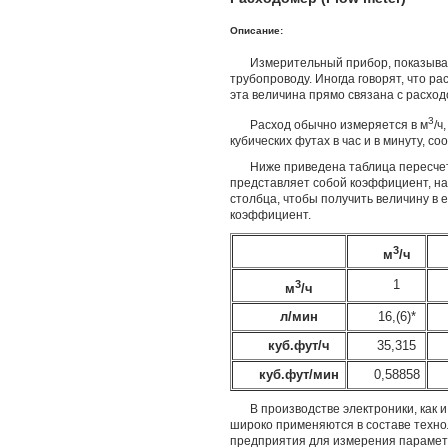
Описание:
Измерительный прибор, показываю
трубопроводу. Иногда говорят, что ра
эта величина прямо связана с расход
3
Расход обычно измеряется в м
/ч
кубических футах в час и в минуту, со
Ниже приведена таблица пересчет
представляет собой коэффициент, на
столбца, чтобы получить величину в е
коэффициент.
3
м
/ч
3
1
м
/ч
л/мин
16,(6)*
куб.фут/ч
35,315
куб.фут/мин
0,58858
В производстве электроники, как 
широко применяются в составе техно
предприятия для измерения параметро