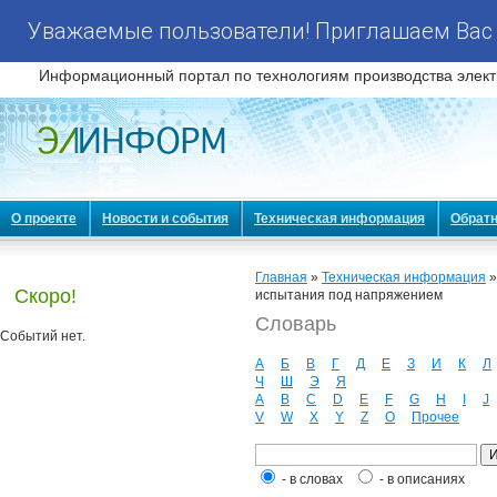
Уважаемые пользователи! Приглашаем Вас 
Информационный портал по технологиям производства элект
О проекте
Новости и события
Техническая информация
Обратн
Главная
»
Техническая информация
Скоро!
испытания под напряжением
Словарь
Событий нет.
А
Б
В
Г
Д
Е
З
И
К
Л
Ч
Ш
Э
Я
A
B
C
D
E
F
G
H
I
J
V
W
X
Y
Z
О
Прочее
- в словах
- в описаниях