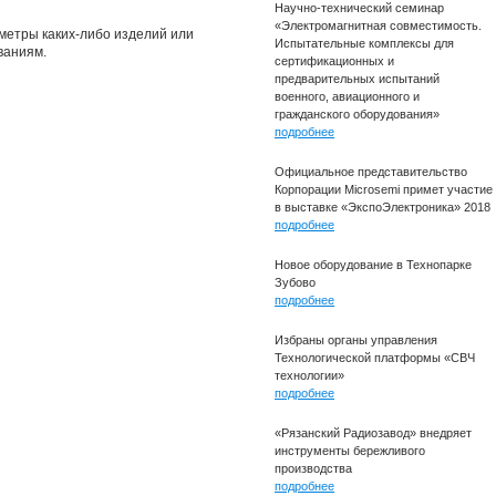
Научно-технический семинар
«Электромагнитная совместимость.
метры каких-либо изделий или
Испытательные комплексы для
ваниям.
сертификационных и
предварительных испытаний
военного, авиационного и
гражданского оборудования»
подробнее
Официальное представительство
Корпорации Microsemi примет участие
в выставке «ЭкспоЭлектроника» 2018
подробнее
Новое оборудование в Технопарке
Зубово
подробнее
Избраны органы управления
Технологической платформы «СВЧ
технологии»
подробнее
«Рязанский Радиозавод» внедряет
инструменты бережливого
производства
подробнее