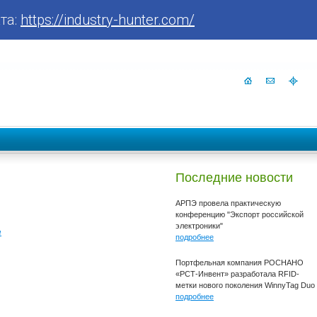
та:
https://industry-hunter.com/
Последние новости
АРПЭ провела практическую
конференцию "Экспорт российской
электроники"
е
подробнее
Портфельная компания РОСНАНО
«РСТ-Инвент» разработала RFID-
метки нового поколения WinnyTag Duo
подробнее