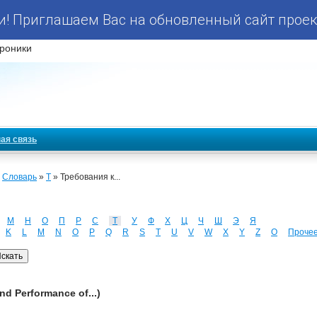
! Приглашаем Вас на обновленный сайт проек
роники
ая связь
»
Словарь
»
Т
» Требования к...
М
Н
О
П
Р
С
Т
У
Ф
Х
Ц
Ч
Ш
Э
Я
K
L
M
N
O
P
Q
R
S
T
U
V
W
X
Y
Z
О
Проче
nd Performance of...)