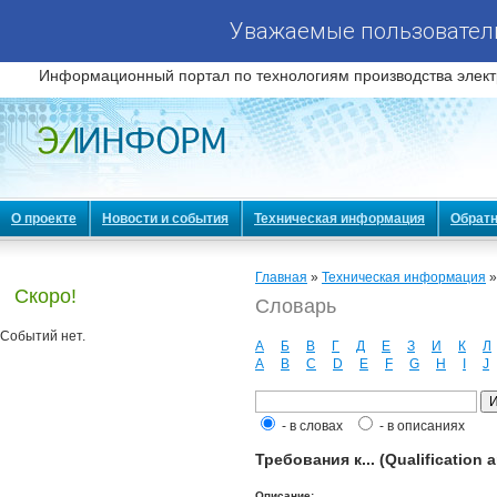
Уважаемые пользователи
Информационный портал по технологиям производства элект
О проекте
Новости и события
Техническая информация
Обратн
Главная
»
Техническая информация
Скоро!
Словарь
Событий нет.
А
Б
В
Г
Д
Е
З
И
К
Л
A
B
C
D
E
F
G
H
I
J
- в словах
- в описаниях
Требования к... (Qualification a
Описание: