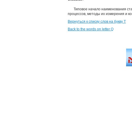
Типовое начало наименования ст
процессов, методы их измерения и к
Вернуться к списку слов на букву Т
Back to the words on letter Q