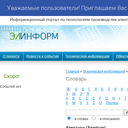
Уважаемые пользователи! Приглашаем Вас 
Информационный портал по технологиям производства элект
О проекте
Новости и события
Техническая информация
Обратн
Главная
»
Техническая информация
Скоро!
Словарь
Событий нет.
А
Б
В
Г
Д
Е
З
И
К
Ч
Ш
Э
Я
A
B
C
D
E
F
G
H
I
J
V
W
X
Y
Z
О
Прочее
- в словах
- в описаниях
Апертура (Aperture)