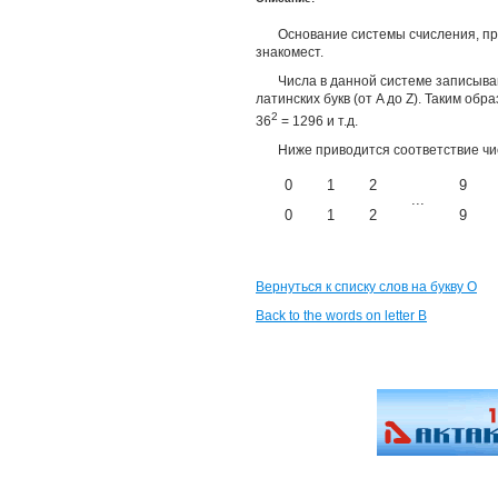
Основание системы счисления, пр
знакомест.
Числа в данной системе записываю
латинских букв (от A до Z). Таким обр
2
36
= 1296 и т.д.
Ниже приводится соответствие чис
0
1
2
9
...
0
1
2
9
Вернуться к списку слов на букву О
Back to the words on letter B