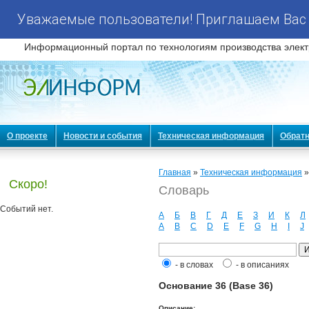
Уважаемые пользователи! Приглашаем Вас 
Информационный портал по технологиям производства элект
О проекте
Новости и события
Техническая информация
Обратн
Главная
»
Техническая информация
Скоро!
Словарь
Событий нет.
А
Б
В
Г
Д
Е
З
И
К
Л
A
B
C
D
E
F
G
H
I
J
- в словах
- в описаниях
Основание 36 (Base 36)
Описание: