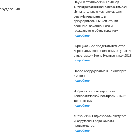
Научно-технический семинар
«Электромагнитная совместимость.
борудования.
Испытательные комплексы для
сертификационных и
предварительных испытаний
военного, авиационного и
гражданского оборудования»
подробнее
Официальное представительство
Корпорации Microsemi примет участие
в выставке «ЭкспоЭлектроника» 2018
подробнее
Новое оборудование в Технопарке
Зубово
подробнее
Избраны органы управления
Технологической платформы «СВЧ
технологии»
подробнее
«Рязанский Радиозавод» внедряет
инструменты бережливого
производства
подробнее