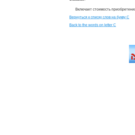
Включает стоимость приобретения
Вернуться к списку слов на букву С
Back to the words on letter C