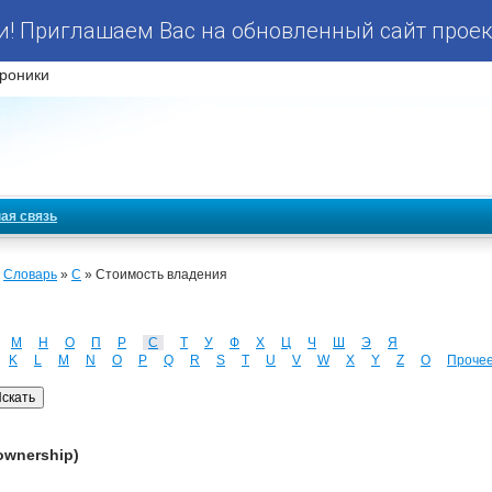
! Приглашаем Вас на обновленный сайт проек
роники
ая связь
»
Словарь
»
С
» Стоимость владения
М
Н
О
П
Р
С
Т
У
Ф
Х
Ц
Ч
Ш
Э
Я
K
L
M
N
O
P
Q
R
S
T
U
V
W
X
Y
Z
О
Проче
ownership)