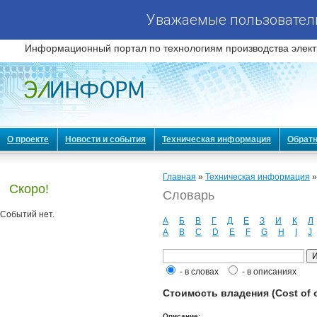
Уважаемые пользователи
Информационный портал по технологиям производства элект
О проекте
Новости и события
Техническая информация
Обратн
Главная
»
Техническая информация
Скоро!
Словарь
Событий нет.
А
Б
В
Г
Д
Е
З
И
К
Л
A
B
C
D
E
F
G
H
I
J
- в словах
- в описаниях
Стоимость владения (Cost of 
Описание: