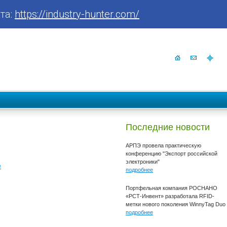
та:
https://industry-hunter.com/
Последние новости
АРПЭ провела практическую
конференцию "Экспорт российской
электроники"
е
подробнее
Портфельная компания РОСНАНО
«РСТ-Инвент» разработала RFID-
метки нового поколения WinnyTag Duo
подробнее