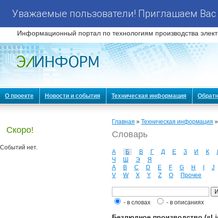
Уважаемые пользователи! Приглашаем Вас 
Информационный портал по технологиям производства элект
О проекте
Новости и события
Техническая информация
Обратн
Главная
»
Техническая информация
Скоро!
Словарь
Событий нет.
А
Б
В
Г
Д
Е
З
И
К
Ч
Ш
Э
Я
A
B
C
D
E
F
G
H
I
J
V
W
X
Y
Z
О
Прочее
- в словах
- в описаниях
Безлюдное производство («Lig