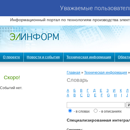
Уважаемые пользователи
Информационный портал по технологиям производства элект
О проекте
Новости и события
Техническая информация
Обратн
Главная
»
Техническая информация
Скоро!
Словарь
Событий нет.
А
Б
В
Г
Д
Е
З
И
К
Л
A
B
C
D
E
F
G
H
I
J
- в словах
- в описаниях
Специализированная интегральна
Синонимы: