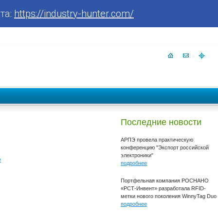
та:
https://industry-hunter.com/
Последние новости
АРПЭ провела практическую
конференцию "Экспорт российской
электроники"
е
подробнее
Портфельная компания РОСНАНО
«РСТ-Инвент» разработала RFID-
метки нового поколения WinnyTag Duo
подробнее