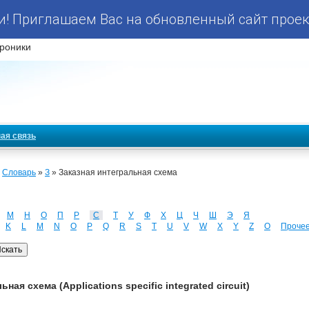
! Приглашаем Вас на обновленный сайт проек
роники
ая связь
»
Словарь
»
З
» Заказная интегральная схема
М
Н
О
П
Р
С
Т
У
Ф
Х
Ц
Ч
Ш
Э
Я
K
L
M
N
O
P
Q
R
S
T
U
V
W
X
Y
Z
О
Проче
я схема (Applications specific integrated circuit)