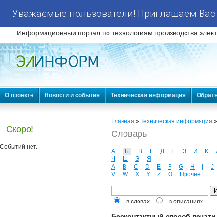
Уважаемые пользователи! Приглашаем Вас 
Информационный портал по технологиям производства элект
О проекте
Новости и события
Техническая информация
Обратн
Главная
»
Техническая информация
Скоро!
Словарь
Событий нет.
А
Б
В
Г
Д
Е
З
И
К
Ч
Ш
Э
Я
A
B
C
D
E
F
G
H
I
J
V
W
X
Y
Z
О
Прочее
- в словах
- в описаниях
Бесконтактный способ печати (