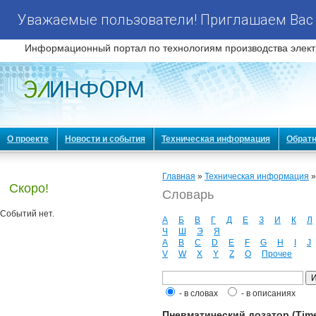
Уважаемые пользователи! Приглашаем Вас 
Информационный портал по технологиям производства элект
О проекте
Новости и события
Техническая информация
Обратн
Главная
»
Техническая информация
Скоро!
Словарь
Событий нет.
А
Б
В
Г
Д
Е
З
И
К
Л
Ч
Ш
Э
Я
A
B
C
D
E
F
G
H
I
J
V
W
X
Y
Z
О
Прочее
- в словах
- в описаниях
Пневматический дозатор (Time