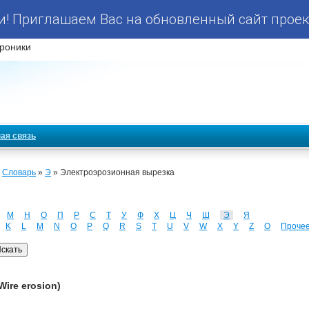
! Приглашаем Вас на обновленный сайт проек
роники
ая связь
»
Словарь
»
Э
» Электроэрозионная вырезка
М
Н
О
П
Р
С
Т
У
Ф
Х
Ц
Ч
Ш
Э
Я
K
L
M
N
O
P
Q
R
S
T
U
V
W
X
Y
Z
О
Проче
ire erosion)