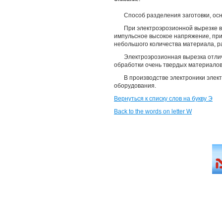
Способ разделения заготовки, ос
При электроэрозионной вырезке в
импульсное высокое напряжение, пр
небольшого количества материала, р
Электроэрозионная вырезка отлич
обработки очень твердых материалов
В производстве электроники элек
оборудования.
Вернуться к списку слов на букву Э
Back to the words on letter W