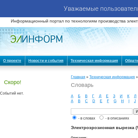
Уважаемые пользователи
Информационный портал по технологиям производства элект
О проекте
Новости и события
Техническая информация
Обратн
Главная
»
Техническая информация
Скоро!
Словарь
Событий нет.
А
Б
В
Г
Д
Е
З
И
К
Л
A
B
C
D
E
F
G
H
I
J
- в словах
- в описаниях
Электроэрозионная вырезка (W
Описание: