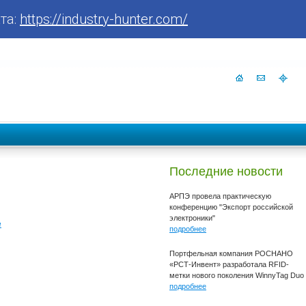
та:
https://industry-hunter.com/
Последние новости
АРПЭ провела практическую
конференцию "Экспорт российской
электроники"
е
подробнее
Портфельная компания РОСНАНО
«РСТ-Инвент» разработала RFID-
метки нового поколения WinnyTag Duo
подробнее