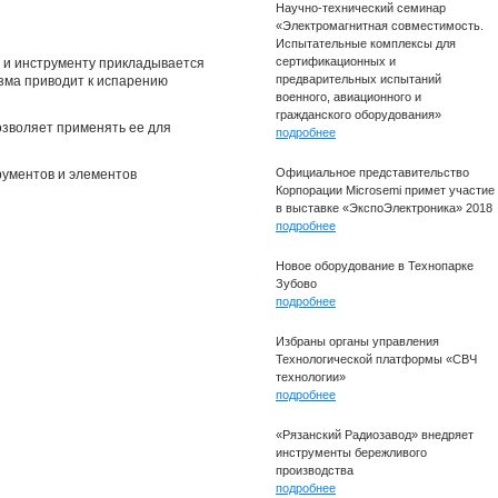
Научно-технический семинар
«Электромагнитная совместимость.
Испытательные комплексы для
сертификационных и
е и инструменту прикладывается
предварительных испытаний
зма приводит к испарению
военного, авиационного и
гражданского оборудования»
озволяет применять ее для
подробнее
Официальное представительство
рументов и элементов
Корпорации Microsemi примет участие
в выставке «ЭкспоЭлектроника» 2018
подробнее
Новое оборудование в Технопарке
Зубово
подробнее
Избраны органы управления
Технологической платформы «СВЧ
технологии»
подробнее
«Рязанский Радиозавод» внедряет
инструменты бережливого
производства
подробнее