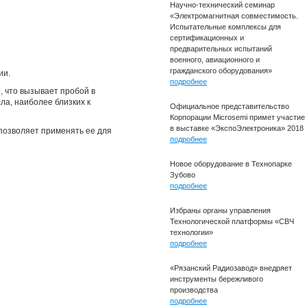
Научно-технический семинар
«Электромагнитная совместимость.
Испытательные комплексы для
сертификационных и
предварительных испытаний
военного, авиационного и
гражданского оборудования»
ии.
подробнее
, что вызывает пробой в
а, наиболее близких к
Официальное представительство
Корпорации Microsemi примет участие
в выставке «ЭкспоЭлектроника» 2018
позволяет применять ее для
подробнее
Новое оборудование в Технопарке
Зубово
подробнее
Избраны органы управления
Технологической платформы «СВЧ
технологии»
подробнее
«Рязанский Радиозавод» внедряет
инструменты бережливого
производства
подробнее