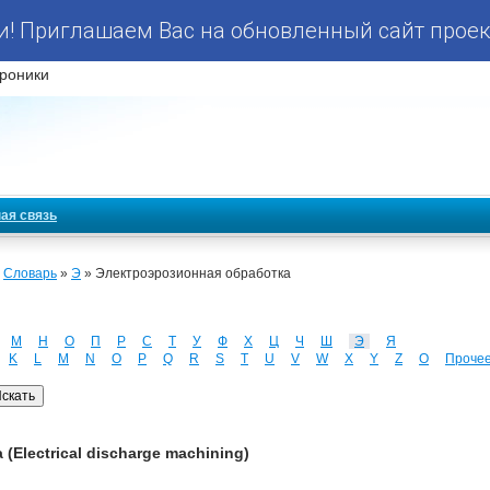
! Приглашаем Вас на обновленный сайт проек
роники
ая связь
»
Словарь
»
Э
» Электроэрозионная обработка
М
Н
О
П
Р
С
Т
У
Ф
Х
Ц
Ч
Ш
Э
Я
K
L
M
N
O
P
Q
R
S
T
U
V
W
X
Y
Z
О
Проче
Electrical discharge machining)