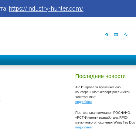
та:
https://industry-hunter.com/
Последние новости
АРПЭ провела практическую
конференцию "Экспорт российской
электроники"
е
подробнее
Портфельная компания РОСНАНО
«РСТ-Инвент» разработала RFID-
метки нового поколения WinnyTag Duo
подробнее