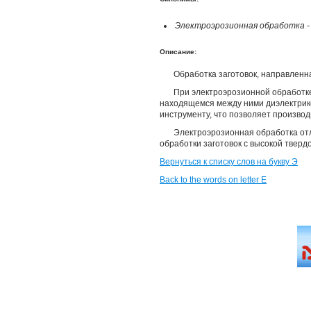
Электроэрозионная обработка 
Описание:
Обработка заготовок, направлен
При электроэрозионной обработке
находящемся между ними диэлектрике
инструменту, что позволяет произво
Электроэрозионная обработка отл
обработки заготовок с высокой тверд
Вернуться к списку слов на букву Э
Back to the words on letter E