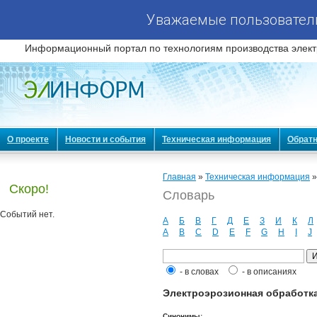
Уважаемые пользователи
Информационный портал по технологиям производства элект
О проекте
Новости и события
Техническая информация
Обратн
Главная
»
Техническая информация
Скоро!
Словарь
Событий нет.
А
Б
В
Г
Д
Е
З
И
К
Л
A
B
C
D
E
F
G
H
I
J
- в словах
- в описаниях
Электроэрозионная обработка (
Синонимы: