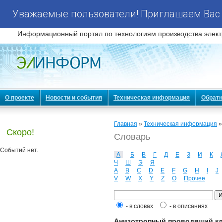
Уважаемые пользователи! Приглашаем Вас 
Информационный портал по технологиям производства элект
О проекте
Новости и события
Техническая информация
Обратн
Главная
»
Техническая информация
Скоро!
Словарь
Событий нет.
А
Б
В
Г
Д
Е
З
И
К
Ч
Ш
Э
Я
A
B
C
D
E
F
G
H
I
J
V
W
X
Y
Z
О
Прочее
- в словах
- в описаниях
Анизотропный проводящий клей